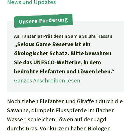
Stiftung
News und Updates
Spenden für eine Region
Ältere Ausgaben
Aluminium
Italiano
Südostasien
Waldschutz
Freianzeigen
Kontakt
Unsere Forderung
Gold
Português
Afrika
Schutz von Indigenen
Transparenz
An: Tansanias Präsidentin Samia Suluhu Hassan
Fleisch und Soja
„Selous Game Reserve ist ein
Indonesia
Lateinamerika
ökologischer Schatz. Bitte bewahren
Landraub
Sie das UNESCO-Welterbe, in dem
bedrohte Elefanten und Löwen leben.“
Wilderei
Ganzes Anschreiben lesen
Staudämme
Noch ziehen Elefanten und Giraffen durch die
Straßen
Savanne, dümpeln Flusspferde im flachen
Wasser, schleichen Löwen auf der Jagd
Zement und Beton
durchs Gras. Vor kurzem haben Biologen