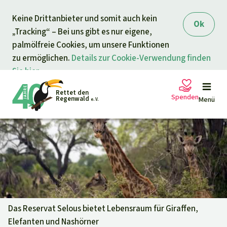
Direkt zum Inhalt
Keine Drittanbieter und somit auch kein
springen
Ok
„Tracking“ – Bei uns gibt es nur eigene,
palmölfreie Cookies, um unsere Funktionen
zu ermöglichen.
Details zur Cookie-Verwendung finden
Sie hier.
Rettet den
Spenden
Regenwald
Menü
e. V.
Petitionen
Ihre Spende hilft
Allgemeine Spende
Projekte
Dringender Spendenaufruf
Info
rmieren
Das Reservat Selous bietet Lebensraum für Giraffen,
Elefanten und Nashörner