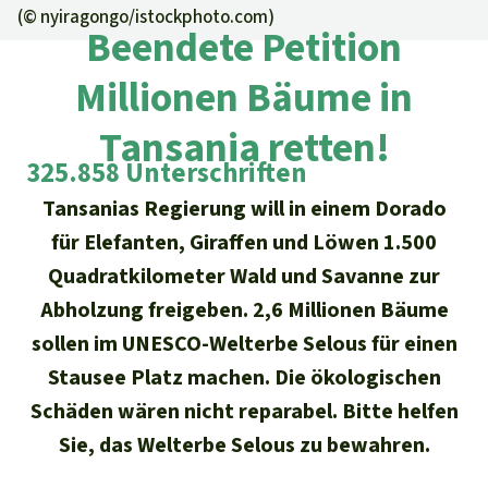
Regenwald-Urkunden
Aktuelles
(©
nyiragongo/istockphoto.com
)
Erfolge
Beendete Petition
Erfolge
Unsere Themen
Fragen & Antworten
Millionen Bäume in
Shop
Der Regenwald
Alle News
Regenwald Report
Testament
Tansania retten!
Aktuelle Ausgabe
Klima
Über
uns
Kids
325.858 Unterschriften
Spendenkonto
Rettet den
Tansanias Regierung will in einem Dorado
Über uns
01/2026
Biodiversität
Newsletter­anmeldung
Regenwald e. V.
für Elefanten, Giraffen und Löwen 1.500
Suche
Der Verein
DE11
4306
0967
2025
0541
00
Medien
Quadratkilometer Wald und Savanne zur
04/2025
Schutzgebiete
GENODEM1GLS
Presse
Abholzung freigeben. 2,6 Millionen Bäume
Deutsch
40 Jahre Vereins­geschichte
GLS Bank
03/2025
Palmöl
sollen im UNESCO-Welterbe Selous für einen
English
IBAN kopieren
Presse-Echo
Häufige Fragen
Stausee Platz machen. Die ökologischen
02/2025
Biokraftstoff
Schäden wären nicht reparabel. Bitte helfen
Español
Widget einbinden
Jahresberichte
Sie, das Welterbe Selous zu bewahren.
Spenden für ein Thema
01/2025
Tropenholz
Français
Tierschutz
Banner einbinden