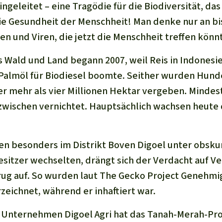
geleitet – eine Tragödie für die Biodiversität, das
ie Gesundheit der Menschheit! Man denke nur an bi
n und Viren, die jetzt die Menschheit treffen könn
as Wald und Land begann 2007,
weil Reis in Indones
Palmöl für Biodiesel boomte.
Seither wurden Hund
mehr als vier Millionen Hektar vergeben. Mindest
nzwischen vernichtet. Hauptsächlich wachsen heute
nen besonders im Distrikt Boven Digoel unter obsk
sitzer wechselten, drängt sich der Verdacht auf Ve
ug auf.
So wurden
laut The Gecko Project
Genehmig
rzeichnet,
während er inhaftiert war
.
Unternehmen Digoel Agri hat das Tanah-Merah-P