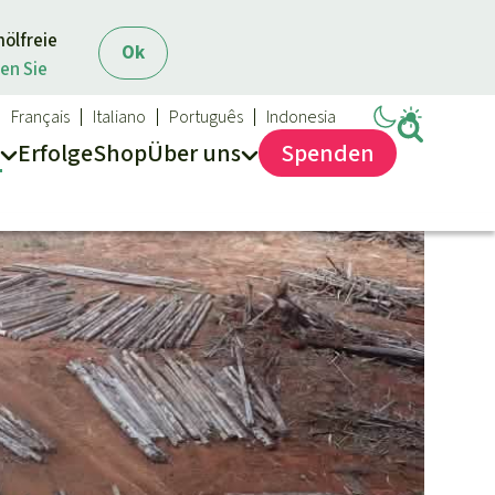
mölfreie
Ok
en Sie
Français
Italiano
Português
Indonesia
Erfolge
Shop
Über
uns
Spenden