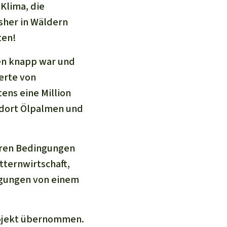
 Klima, die
sher in Wäldern
ten!
ien knapp war und
erte von
ens eine Million
 dort Ölpalmen und
uren Bedingungen
tternwirtschaft,
ungen von einem
rojekt übernommen.