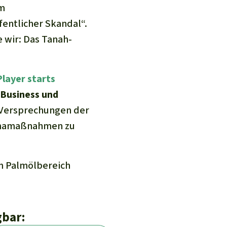
im
entlicher Skandal“.
 wir
: Das Tanah-
layer starts
 Business und
Versprechungen der
limamaßnahmen zu
im Palmölbereich
gbar: