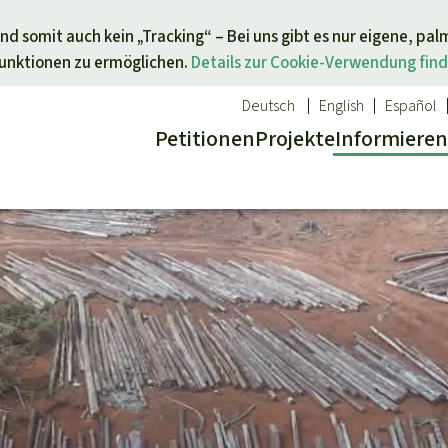
Direkt zum Inhalt springen
nd somit auch kein „Tracking“ – Bei uns gibt es nur eigene, pal
Funktionen zu ermöglichen.
Details zur Cookie-Verwendung find
Deutsch
English
Español
Petitionen
Projekte
Info
rmieren
 Report
ür ein Thema
Aktuelles
Spenden für eine Region
sgabe
Erfolge
Südostasien
Alle News
Afrika
inden
Indigenen
Kids
Lateinamerika
inden
Newsletter­anmeldung