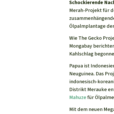
Schockierende Nac
Merah-Projekt für de
zusammenhängenden 
Ölpalmplantage der
Wie The Gecko Proje
Mongabay berichten,
Kahlschlag begonnen
Papua ist Indonesie
Neuguinea. Das Proje
indonesisch-korean
Distrikt Merauke en
Mahuze
für Ölpalme
Mit dem neuen Mega