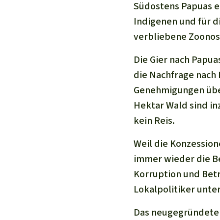
Südostens Papuas ein
Indigenen und für d
verbliebene Zoonose
Die Gier nach Papu
die Nachfrage nach 
Genehmigungen über 
Hektar Wald sind i
kein Reis.
Weil die Konzessio
immer wieder die Be
Korruption und Betr
Lokalpolitiker unte
Das neugegründete 