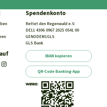
t
Spendenkonto
iben
Rettet den
Regenwald e. V.
DE11
4306
0967
2025
0541
00
eren
GENODEM1GLS
GLS Bank
 auf
IBAN kopieren
QR-Code Banking-App