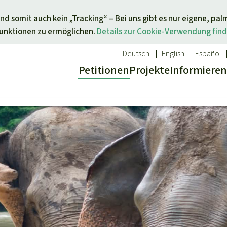
Direkt zum Inhalt springen
nd somit auch kein „Tracking“ – Bei uns gibt es nur eigene, pal
Funktionen zu ermöglichen.
Details zur Cookie-Verwendung find
Deutsch
English
Español
Petitionen
Projekte
Info
rmieren
 Report
ür ein Thema
Aktuelles
Spenden für eine Region
sgabe
Erfolge
Südostasien
Alle News
Afrika
inden
Indigenen
Kids
Lateinamerika
inden
Newsletter­anmeldung