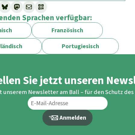
lgenden Sprachen verfügbar:
isch
Französisch
ländisch
Portugiesisch
llen Sie jetzt unseren News
it unserem Newsletter am Ball – für den Schutz de
Anmelden