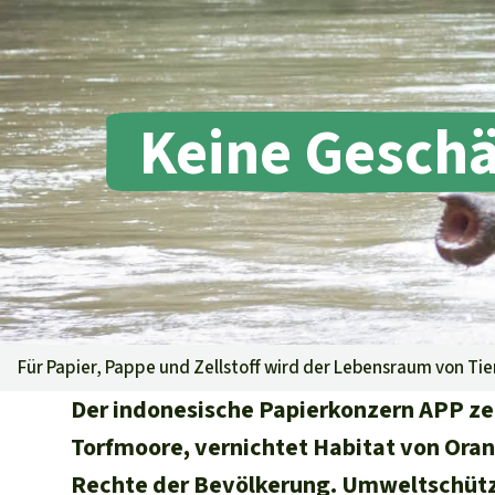
Tropenholz
Transparenz
Ältere Ausg
Rettet den
Regenwald e. V.
Aluminium
DE11
4306
0967
2025
0541
00
Gold
GENODEM1GLS
Fleisch und Soja
Keine Geschä
GLS Bank
Landraub
Wilderei
IBAN kopieren
Staudämme
Banking-App
Straßen
Zement und Beton
Für Papier, Pappe und Zellstoff wird der Lebensraum von Ti
Der indonesische Papierkonzern APP ze
Torfmoore, vernichtet Habitat von Ora
Rechte der Bevölkerung. Umweltschütz