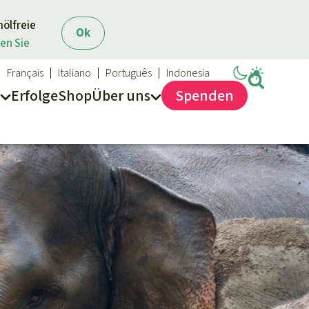
mölfreie
Ok
en Sie
Français
Italiano
Português
Indonesia
Erfolge
Shop
Über
uns
Spenden