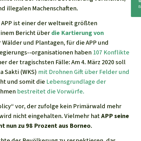
W
nd illegalen Machenschaften.
E
APP ist einer der weltweit größten
einem Bericht über
die Kartierung von
 Wälder und Plantagen, für die APP und
regierungs--organisationen haben
107 Konflikte
iner der tragischsten Fälle: Am 4. März 2020 soll
ya Sakti (WKS)
mit Drohnen Gift über Felder und
ht und somit die
Lebensgrundlage der
nehmen
bestreitet die Vorwürfe.
olicy“ vor, der zufolge kein Primärwald mehr
wird nicht eingehalten. Vielmehr hat
APP seine
t nun zu 98 Prozent aus Borneo
.
chte der Bevölkerung zu respektieren, das