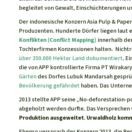
begleitet von Gewalt, Einschüchterungen u
Der indonesische Konzern
Asia Pulp & Paper
Produzenten. Hunderte Dörfer liegen laut 
Konflikten (Conflict Mapping)
innerhalb der
Tochterfirmen Konzessionen halten. Nicht
über 350.000 Hektar Land dokumentiert
. E
die von APP kontrollierte Firma PT Wirakar
Gärten
des Dorfes Lubuk Mandarsah gesprü
Bevölkerung gefährdet
haben. Das Unter
2013 stellte APP seine „No-deforestation-p
abgeholzt werden durfte. Das Versprechen 
Produktion ausgeweitet
.
Urwaldholz komm
Ebenso versprach der Konzern 2013, die Re