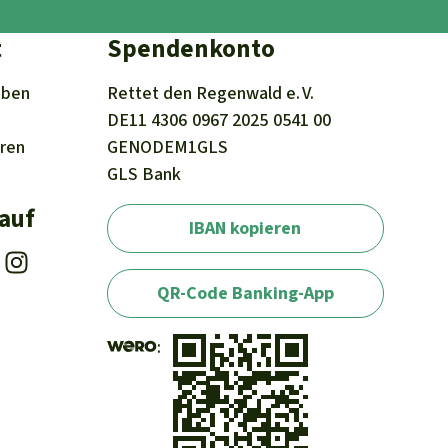
t
Spendenkonto
iben
Rettet den
Regenwald e. V.
DE11
4306
0967
2025
0541
00
eren
GENODEM1GLS
GLS Bank
 auf
IBAN kopieren
QR-Code Banking-App