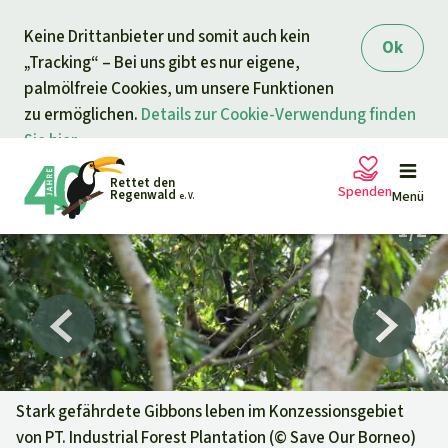
Direkt zum Inhalt
Keine Drittanbieter und somit auch kein
springen
Ok
„Tracking“ – Bei uns gibt es nur eigene,
palmölfreie Cookies, um unsere Funktionen
zu ermöglichen.
Details zur Cookie-Verwendung finden
Sie hier.
Rettet den
Spenden
Regenwald
Menü
e. V.
Petitionen
Ihre Spende hilft
Allgemeine Spende
Projekte
Dringender Spendenaufruf
Info
rmieren
Stark gefährdete Gibbons leben im Konzessionsgebiet
von PT. Industrial Forest Plantation (©
Save Our Borneo
)