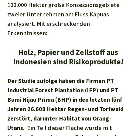
Stiftung
Spenden für eine Region
100.000 Hektar große Konzessionsgebiete
Ältere Ausgaben
Aluminium
Italiano
zweier Unternehmen am Fluss Kapuas
Südostasien
Waldschutz
Freianzeigen
Kontakt
analysiert. Mit erschreckenden
Gold
Português
Afrika
Schutz von Indigenen
Erkenntnissen:
Transparenz
Fleisch und Soja
Indonesia
Lateinamerika
Holz, Papier und Zellstoff aus
Landraub
Indonesien sind Risikoprodukte!
Wilderei
Der Studie zufolge haben die Firmen PT
Industrial Forest Plantation (IFP) und PT
Staudämme
Bumi Hijau Prima (BHP) in den letzten fünf
Jahren 26.608 Hektar Regen- und Torfwald
Straßen
zerstört, darunter Habitat von Orang-
Zement und Beton
Utans.
Ein Teil dieser Fläche wurde mit