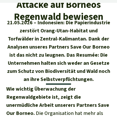
Regenwald-Urkunden
Attacke auf Borneos
Aktuelles
Erfolge
Erfolge
Regenwald bewiesen
Unsere Themen
Fragen & Antworten
21.05.2026
Indonesien: Die Papierindustrie
Shop
Der Regenwald
Alle News
Regenwald Report
Testament
zerstört Orang-Utan-Habitat und
Aktuelle Ausgabe
Torfwälder in Zentral-Kalimantan. Dank der
Klima
Über
uns
Kids
Analysen unseres Partners Save Our Borneo
Spendenkonto
Rettet den
Über uns
01/2026
Biodiversität
Newsletter­anmeldung
ist das nicht zu leugnen. Das Resumée: Die
Regenwald e. V.
Suche
Der Verein
DE11
4306
0967
2025
0541
00
Unternehmen halten sich weder an Gesetze
Medien
04/2025
Schutzgebiete
GENODEM1GLS
zum Schutz von Biodiversität und Wald noch
Presse
Deutsch
40 Jahre Vereins­geschichte
GLS Bank
an ihre Selbstverpflichtungen.
03/2025
Palmöl
English
IBAN kopieren
Presse-Echo
Wie wichtig Überwachung der
Häufige Fragen
02/2025
Biokraftstoff
Regenwaldgebiete ist, zeigt die
Español
Widget einbinden
Jahresberichte
unermüdliche Arbeit unserers Partners Save
Spenden für ein Thema
01/2025
Tropenholz
Our Borneo.
Die Organisation hat mehr als
Français
Tierschutz
Banner einbinden