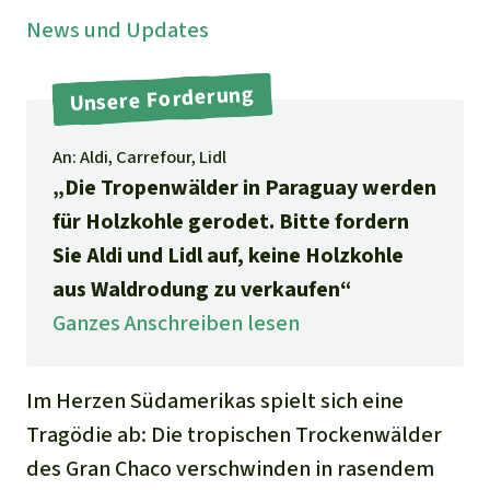
Stiftung
Spenden für eine Region
Ältere Ausgaben
News und Updates
Aluminium
Italiano
Südostasien
Waldschutz
Freianzeigen
Kontakt
Unsere Forderung
Gold
Português
Afrika
Schutz von Indigenen
Transparenz
Fleisch und Soja
An: Aldi, Carrefour, Lidl
Indonesia
Lateinamerika
„Die Tropenwälder in Paraguay werden
Landraub
für Holzkohle gerodet. Bitte fordern
Sie Aldi und Lidl auf, keine Holzkohle
Wilderei
aus Waldrodung zu verkaufen“
Ganzes Anschreiben lesen
Staudämme
Straßen
Im Herzen Südamerikas spielt sich eine
Tragödie ab: Die tropischen Trockenwälder
Zement und Beton
des Gran Chaco verschwinden in rasendem