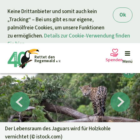
Direkt zum Inhalt
Keine Drittanbieter und somit auch kein
springen
Ok
„Tracking“ – Bei uns gibt es nur eigene,
palmölfreie Cookies, um unsere Funktionen
zu ermöglichen.
Details zur Cookie-Verwendung finden
Sie hier.
Rettet den
Spenden
Regenwald
Menü
e. V.
Petitionen
Ihre Spende hilft
Allgemeine Spende
Projekte
Dringender Spendenaufruf
Info
rmieren
Der Lebensraum des Jaguars wird für Holzkohle
vernichtet (©
istock.com
)