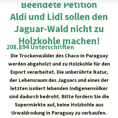
Regenwald-Urkunden
Beendete Petition
Aktuelles
Erfolge
Erfolge
Aldi und Lidl sollen den
Unsere Themen
Fragen & Antworten
Shop
Der Regenwald
Jaguar-Wald nicht zu
Alle News
Regenwald Report
Testament
Holzkohle machen!
Aktuelle Ausgabe
Klima
Über
uns
Kids
208.894 Unterschriften
Spendenkonto
Rettet den
Über uns
01/2026
Biodiversität
Newsletter­anmeldung
Die Trockenwälder des Chaco in Paraguay
Regenwald e. V.
Suche
Der Verein
DE11
4306
0967
2025
0541
00
werden abgeholzt und zu Holzkohle für den
Medien
04/2025
Schutzgebiete
GENODEM1GLS
Export verarbeitet. Die unberührte Natur,
Presse
Deutsch
40 Jahre Vereins­geschichte
GLS Bank
der Lebensraum des Jaguars und eines der
03/2025
Palmöl
English
IBAN kopieren
letzten isoliert lebenden Indigenenvölker
Presse-Echo
Häufige Fragen
02/2025
sind dadurch bedroht. Bitte fordern Sie die
Biokraftstoff
Español
Widget einbinden
Supermärkte auf, keine Holzkohle aus
Jahresberichte
Spenden für ein Thema
01/2025
Tropenholz
Urwaldrodung in Paraguay zu verkaufen.
Français
Tierschutz
Banner einbinden