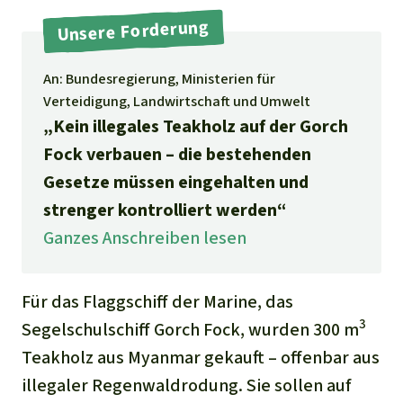
Stiftung
Spenden für eine Region
Ältere Ausgaben
Unsere Forderung
Aluminium
Italiano
Südostasien
Waldschutz
Freianzeigen
Kontakt
Gold
An: Bundesregierung, Ministerien für
Português
Afrika
Schutz von Indigenen
Verteidigung, Landwirtschaft und Umwelt
Transparenz
„Kein illegales Teakholz auf der Gorch
Fleisch und Soja
Indonesia
Lateinamerika
Fock verbauen – die bestehenden
Landraub
Gesetze müssen eingehalten und
strenger kontrolliert werden“
Wilderei
Ganzes Anschreiben lesen
Staudämme
Für das Flaggschiff der Marine, das
Straßen
3
Segelschulschiff Gorch Fock, wurden 300 m
Teakholz aus Myanmar gekauft – offenbar aus
Zement und Beton
illegaler Regenwaldrodung. Sie sollen auf