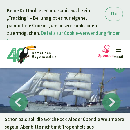
Direkt zum Inhalt
Keine Drittanbieter und somit auch kein
springen
Ok
„Tracking“ – Bei uns gibt es nur eigene,
palmölfreie Cookies, um unsere Funktionen
zu ermöglichen.
Details zur Cookie-Verwendung finden
Sie hier.
Rettet den
Spenden
Regenwald
Menü
e. V.
Petitionen
Ihre Spende hilft
Allgemeine Spende
Projekte
Dringender Spendenaufruf
Info
rmieren
Schon bald soll die Gorch Fock wieder über die Weltmeere
segeln: Aber bitte nicht mit Tropenholz aus