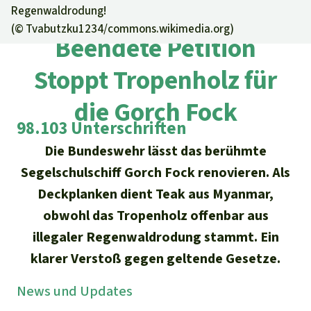
Regenwald-Urkunden
Aktuelles
Regenwaldrodung!
Erfolge
(©
Tvabutzku1234/commons.wikimedia.org
)
Erfolge
Unsere Themen
Beendete Petition
Fragen & Antworten
Shop
Der Regenwald
Alle News
Stoppt Tropenholz für
Regenwald Report
Testament
Aktuelle Ausgabe
Klima
die Gorch Fock
Über
uns
Kids
98.103 Unterschriften
Spendenkonto
Rettet den
Über uns
01/2026
Biodiversität
Newsletter­anmeldung
Regenwald e. V.
Die Bundeswehr lässt das berühmte
Suche
Der Verein
DE11
4306
0967
2025
0541
00
Medien
Segelschulschiff Gorch Fock renovieren. Als
04/2025
Schutzgebiete
GENODEM1GLS
Deckplanken dient Teak aus Myanmar,
Presse
Deutsch
40 Jahre Vereins­geschichte
GLS Bank
03/2025
obwohl das Tropenholz offenbar aus
Palmöl
English
IBAN kopieren
Presse-Echo
illegaler Regenwaldrodung stammt. Ein
Häufige Fragen
02/2025
Biokraftstoff
klarer Verstoß gegen geltende Gesetze.
Español
Widget einbinden
Jahresberichte
Spenden für ein Thema
News und Updates
01/2025
Tropenholz
Français
Tierschutz
Banner einbinden