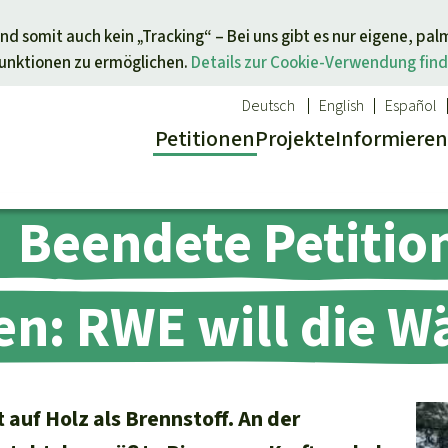
Direkt zum Inhalt springen
nd somit auch kein „Tracking“ – Bei uns gibt es nur eigene, pal
Funktionen zu ermöglichen.
Details zur Cookie-Verwendung find
Deutsch
English
Español
Petitionen
Projekte
Info
rmieren
Beendete Petitio
 Report
ür ein Thema
Aktuelles
Spenden für eine Region
sgabe
Erfolge
Südostasien
n: RWE will die W
Alle News
Afrika
inden
Indigenen
Kids
Lateinamerika
inden
Newsletter­anmeldung
auf Holz als Brennstoff. An der