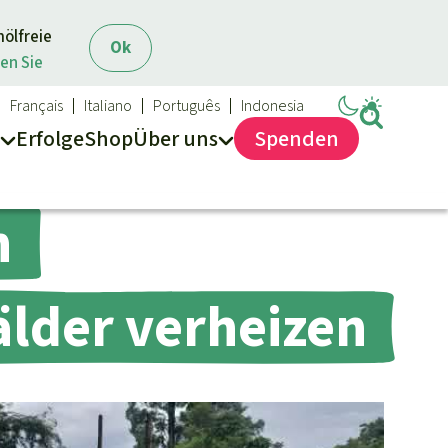
mölfreie
Ok
en Sie
Français
Italiano
Português
Indonesia
Erfolge
Shop
Über
uns
Spenden
n
älder verheizen