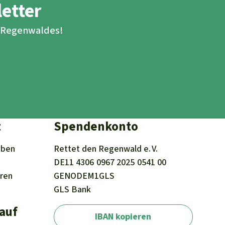
letter
s Regenwaldes!
t
Spendenkonto
iben
Rettet den
Regenwald e. V.
DE11
4306
0967
2025
0541
00
eren
GENODEM1GLS
GLS Bank
 auf
IBAN kopieren