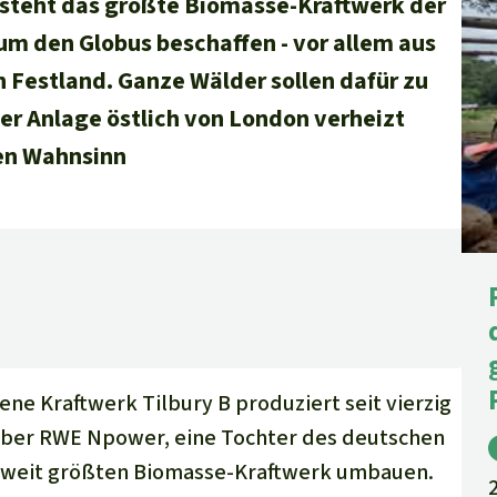
teht das größte Biomasse-Kraftwerk der
aben
um den Globus beschaffen - vor allem aus
Festland. Ganze Wälder sollen dafür zu
er Anlage östlich von London verheizt
den Wahnsinn
e Kraftwerk Tilbury B produziert seit vierzig
eiber RWE Npower, eine Tochter des deutschen
tweit größten Biomasse-Kraftwerk umbauen.