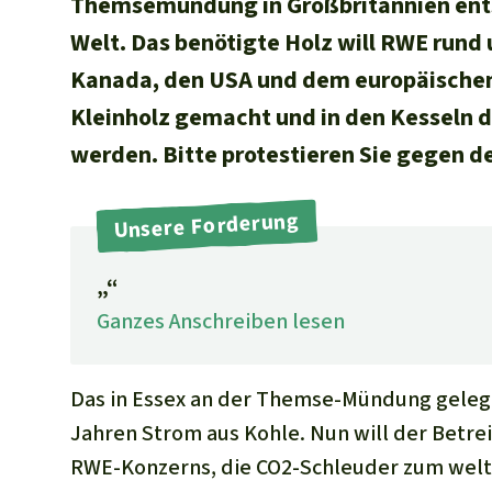
Themsemündung in Großbritannien ents
Tropenholz
Transparenz
Ältere Ausg
Rettet den
Regenwald e. V.
Welt. Das benötigte Holz will RWE rund 
Aluminium
DE11
4306
0967
2025
0541
00
Gold
Kanada, den USA und dem europäischen 
GENODEM1GLS
Fleisch und Soja
Kleinholz gemacht und in den Kesseln d
GLS Bank
Landraub
werden. Bitte protestieren Sie gegen 
Wilderei
IBAN kopieren
Staudämme
Banking-App
Unsere Forderung
Straßen
Zement und Beton
„“
Ganzes Anschreiben lesen
Das in Essex an der Themse-Mündung gelegen
Jahren Strom aus Kohle. Nun will der Betr
RWE-Konzerns, die CO2-Schleuder zum wel