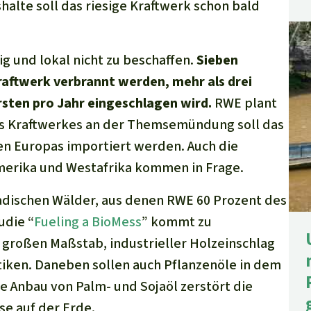
halte soll das riesige Kraftwerk schon bald
g und lokal nicht zu beschaffen.
Sieben
raftwerk verbrannt werden, mehr als drei
orsten pro Jahr eingeschlagen wird.
RWE plant
es Kraftwerkes an der Themsemündung soll das
en Europas importiert werden. Auch die
merika und Westafrika kommen in Frage.
adischen Wälder, aus denen RWE 60 Prozent des
udie “
Fueling a BioMess
” kommt zu
 großen Maßstab, industrieller Holzeinschlag
tiken. Daneben sollen auch Pflanzenöle in dem
e Anbau von Palm- und Sojaöl zerstört die
e auf der Erde.