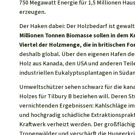
750 Megawatt Energie für 1,5 Millionen Haus
erzeugen.
Der Haken dabei: Der Holzbedarf ist gewalti
Millionen Tonnen Biomasse sollen in dem K
Viertel der Holzmenge, die in britischen F
deshalb global. Über den eigenen Hafen d
Holz aus Kanada, den USA und anderen Teil
industriellen Eukalyptusplantagen in Süda
Umweltschützer sehen schwarz für die kan
Holzes für Tilbury B beziehen will. Deren St
vernichtenden Ergebnissen: Kahlschläge im
und hochgradig schädliche Extraktionsprak
Kraftwerk verheizt werden. Der großflächig
Tropenwälder und verschärft die Hungerkris