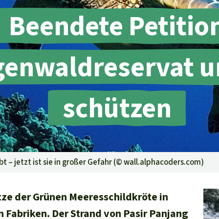
aben
Beendete Petitio
genwaldreservat u
schützen
 – jetzt ist sie in großer Gefahr (©
wall.alphacoders.com
)
ätze der Grünen Meeresschildkröte in
n Fabriken. Der Strand von Pasir Panjang