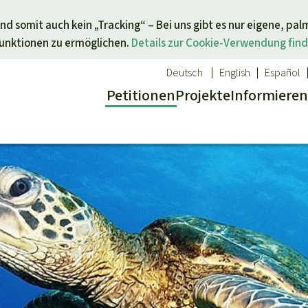
Direkt zum Inhalt springen
nd somit auch kein „Tracking“ – Bei uns gibt es nur eigene, pal
Funktionen zu ermöglichen.
Details zur Cookie-Verwendung find
Deutsch
English
Español
Petitionen
Projekte
Info
rmieren
 Report
ür ein Thema
Aktuelles
Spenden für eine Region
sgabe
Erfolge
Südostasien
Alle News
Afrika
inden
Indigenen
Kids
Lateinamerika
inden
Newsletter­anmeldung