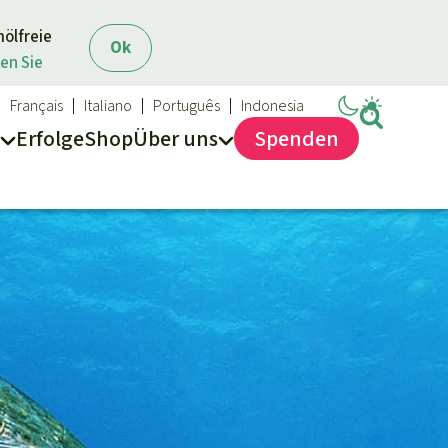
mölfreie
Ok
en Sie
Français
Italiano
Português
Indonesia
Erfolge
Shop
Über
uns
Spenden