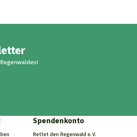
letter
s Regenwaldes!
t
Spendenkonto
iben
Rettet den
Regenwald e. V.