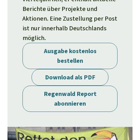
Stiftung
Spenden für eine Region
Ältere Ausgaben
Berichte über Projekte und
Aluminium
Italiano
Südostasien
Waldschutz
Freianzeigen
Aktionen. Eine Zustellung per Post
Kontakt
Gold
ist nur innerhalb Deutschlands
Português
Afrika
Schutz von Indigenen
Transparenz
möglich.
Fleisch und Soja
Indonesia
Lateinamerika
Ausgabe kostenlos
bestellen
Landraub
Download als PDF
Wilderei
Regenwald Report
Staudämme
abonnieren
Straßen
Zement und Beton