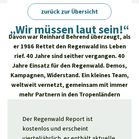
Regenwald-Urkunden
Aktuelles
Erfolge
zurück zur Übersicht
Erfolge
Unsere Themen
Fragen & Antworten
Regenwald Report 02/2026
„Wir müssen laut sein!“
Shop
Der Regenwald
Alle News
Regenwald Report
Testament
Davon war Reinhard Behrend überzeugt, als
Aktuelle Ausgabe
er 1986 Rettet den Regenwald ins Leben
Klima
Über
uns
Kids
rief. 40 Jahre sind seither vergangen. 40
Spendenkonto
Rettet den
Über uns
01/2026
Biodiversität
Newsletter­anmeldung
Jahre Einsatz für den Regenwald. Demos,
Regenwald e. V.
Suche
Der Verein
DE11
4306
0967
2025
0541
00
Kampagnen, Widerstand. Ein kleines Team,
Medien
04/2025
Schutzgebiete
GENODEM1GLS
weltweit vernetzt, gemeinsam mit immer
Presse
Deutsch
40 Jahre Vereins­geschichte
GLS Bank
mehr Partnern in den Tropenländern
03/2025
Palmöl
English
IBAN kopieren
Presse-Echo
Häufige Fragen
02/2025
Biokraftstoff
Der Regenwald Report ist
Español
Widget einbinden
Jahresberichte
Spenden für ein Thema
kostenlos und erscheint
01/2025
Tropenholz
Français
vierteljährlich, er enthält aktuelle
Tierschutz
Banner einbinden