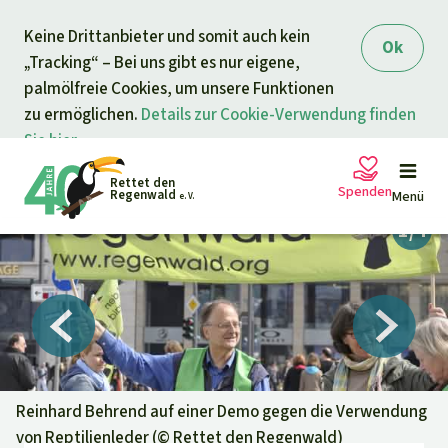
Direkt zum Inhalt
Keine Drittanbieter und somit auch kein
springen
Ok
„Tracking“ – Bei uns gibt es nur eigene,
palmölfreie Cookies, um unsere Funktionen
zu ermöglichen.
Details zur Cookie-Verwendung finden
Sie hier.
Rettet den
Spenden
Regenwald
Menü
e. V.
Petitionen
Ihre Spende hilft
Allgemeine Spende
Projekte
Dringender Spendenaufruf
Info
rmieren
Reinhard Behrend auf einer Demo gegen die Verwendung
von Reptilienleder (©
Rettet den Regenwald
)