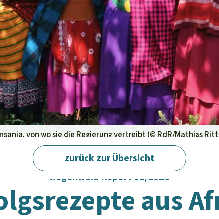
aben
nsania, von wo sie die Regierung vertreibt (©
RdR/Mathias Ritt
zurück zur Übersicht
Regenwald Report 02/2026
olgsrezepte aus Af