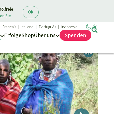
mölfreie
Ok
en Sie
Français
Italiano
Português
Indonesia
Erfolge
Shop
Über
uns
Spenden