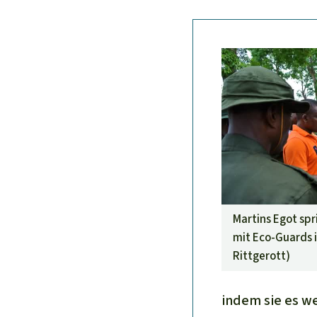
Martins Egot spr
mit Eco-Guards i
Rittgerott
)
indem sie es w