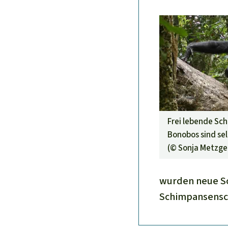
Frei lebende Sch
Bonobos sind sel
(©
Sonja Metzge
wurden neue Sc
Schimpansensc