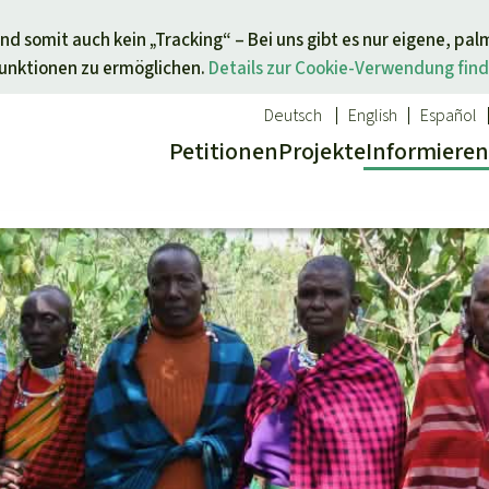
Direkt zum Inhalt springen
nd somit auch kein „Tracking“ – Bei uns gibt es nur eigene, pal
Funktionen zu ermöglichen.
Details zur Cookie-Verwendung find
Deutsch
English
Español
Petitionen
Projekte
Info
rmieren
 Report
ür ein Thema
Aktuelles
Spenden für eine Region
sgabe
Erfolge
Südostasien
Alle News
Afrika
inden
Indigenen
Kids
Lateinamerika
inden
Newsletter­anmeldung