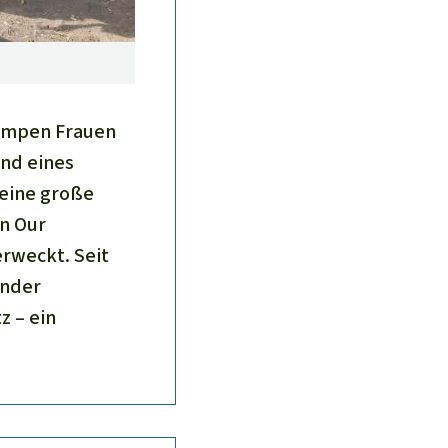
)
pumpen Frauen
nd eines
 eine große
on Our
rweckt. Seit
ander
z – ein