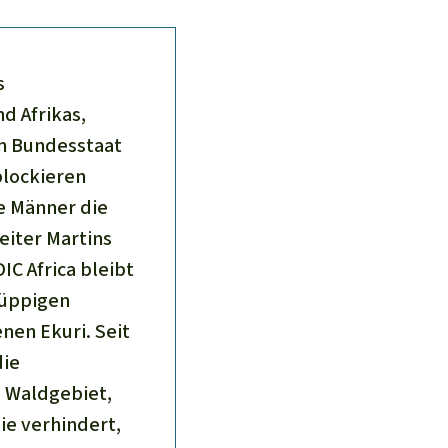
s
d Afrikas,
en Bundesstaat
blockieren
e Männer die
eiter Martins
IC Africa bleibt
 üppigen
en Ekuri. Seit
die
 Waldgebiet,
ie verhindert,