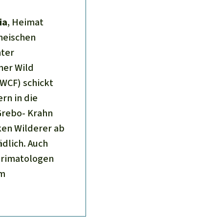
ia
, Heimat
neischen
ter
ner Wild
WCF) schickt
rn in die
Grebo- Krahn
cken Wilderer ab
dlich. Auch
Primatologen
im