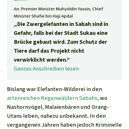
Stiftung
Spenden für eine Region
Ältere Ausgaben
Aluminium
An: Premier Minister Muhyiddin Yassin, Chief
Italiano
Südostasien
Waldschutz
Freianzeigen
Minister Shafie bin Haji Apdal
Kontakt
„Die Zwergelefanten in Sabah sind in
Gold
Português
Afrika
Schutz von Indigenen
Gefahr, falls bei der Stadt Sukau eine
Transparenz
Fleisch und Soja
Brücke gebaut wird. Zum Schutz der
Indonesia
Lateinamerika
Tiere darf das Projekt nicht
Landraub
verwirklicht werden.“
Ganzes Anschreiben lesen
Wilderei
Staudämme
Bislang war Elefanten-Wilderei in den
artenreichen Regenwäldern Sabahs
, wo
Straßen
Nashornvögel, Malaienbären und Orang-
Utans leben, nahezu unbekannt. In den
Zement und Beton
vergangenen Jahren haben jedoch Kriminelle