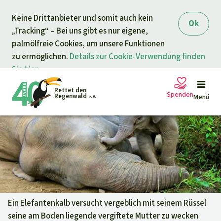
Direkt zum Inhalt
Keine Drittanbieter und somit auch kein
springen
Ok
„Tracking“ – Bei uns gibt es nur eigene,
palmölfreie Cookies, um unsere Funktionen
zu ermöglichen.
Details zur Cookie-Verwendung finden
Sie hier.
Rettet den
Spenden
Regenwald
Menü
e. V.
Petitionen
Ihre Spende hilft
Allgemeine Spende
Projekte
Dringender Spendenaufruf
Info
rmieren
Ein Elefantenkalb versucht vergeblich mit seinem Rüssel
seine am Boden liegende vergiftete Mutter zu wecken