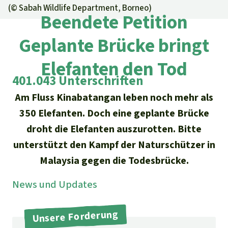
Regenwald-Urkunden
Aktuelles
(©
Sabah Wildlife Department, Borneo
)
Erfolge
Beendete Petition
Erfolge
Unsere Themen
Fragen & Antworten
Geplante Brücke bringt
Shop
Der Regenwald
Alle News
Regenwald Report
Testament
Elefanten den Tod
Aktuelle Ausgabe
Klima
Über
uns
Kids
401.043 Unterschriften
Spendenkonto
Rettet den
Am Fluss Kinabatangan leben noch mehr als
Über uns
01/2026
Biodiversität
Newsletter­anmeldung
Regenwald e. V.
350 Elefanten. Doch eine geplante Brücke
Suche
Der Verein
DE11
4306
0967
2025
0541
00
Medien
droht die Elefanten auszurotten. Bitte
04/2025
Schutzgebiete
GENODEM1GLS
Presse
unterstützt den Kampf der Naturschützer in
Deutsch
40 Jahre Vereins­geschichte
GLS Bank
03/2025
Palmöl
Malaysia gegen die Todesbrücke.
English
IBAN kopieren
Presse-Echo
Häufige Fragen
News und Updates
02/2025
Biokraftstoff
Español
Widget einbinden
Jahresberichte
Spenden für ein Thema
01/2025
Unsere Forderung
Tropenholz
Français
Tierschutz
Banner einbinden