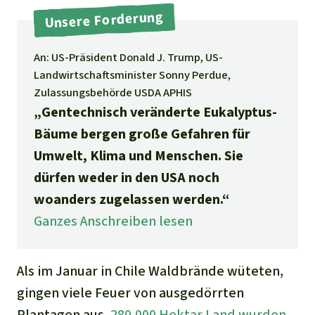
Stiftung
Spenden für eine Region
Unsere Forderung
Ältere Ausgaben
Aluminium
Italiano
Südostasien
Waldschutz
Freianzeigen
Kontakt
An: US-Präsident Donald J. Trump, US-
Gold
Português
Afrika
Landwirtschaftsminister Sonny Perdue,
Schutz von Indigenen
Transparenz
Zulassungsbehörde USDA APHIS
Fleisch und Soja
Indonesia
„Gentechnisch veränderte Eukalyptus-
Lateinamerika
Bäume bergen große Gefahren für
Landraub
Umwelt, Klima und Menschen. Sie
Wilderei
dürfen weder in den USA noch
woanders zugelassen werden.“
Staudämme
Ganzes Anschreiben lesen
Straßen
Als im Januar in Chile Waldbrände wüteten,
gingen viele Feuer von ausgedörrten
Zement und Beton
Plantagen aus.
280.000 Hektar Land wurden