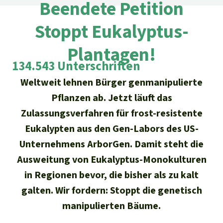
Regenwald-Urkunden
Beendete Petition
Aktuelles
Erfolge
Erfolge
Stoppt Eukalyptus-
Unsere Themen
Fragen & Antworten
Shop
Der Regenwald
Plantagen!
Alle News
Regenwald Report
Testament
134.543 Unterschriften
Aktuelle Ausgabe
Klima
Über
uns
Kids
Weltweit lehnen Bürger genmanipulierte
Spendenkonto
Rettet den
Über uns
Pflanzen ab. Jetzt läuft das
01/2026
Biodiversität
Newsletter­anmeldung
Regenwald e. V.
Zulassungsverfahren für frost-resistente
Suche
Der Verein
DE11
4306
0967
2025
0541
00
Medien
04/2025
Eukalypten aus den Gen-Labors des US-
Schutzgebiete
GENODEM1GLS
Presse
Deutsch
40 Jahre Vereins­geschichte
Unternehmens ArborGen. Damit steht die
GLS Bank
03/2025
Palmöl
Ausweitung von Eukalyptus-Monokulturen
English
IBAN kopieren
Presse-Echo
Häufige Fragen
in Regionen bevor, die bisher als zu kalt
02/2025
Biokraftstoff
galten. Wir fordern: Stoppt die genetisch
Español
Widget einbinden
Jahresberichte
Spenden für ein Thema
manipulierten Bäume.
01/2025
Tropenholz
Français
Tierschutz
Banner einbinden