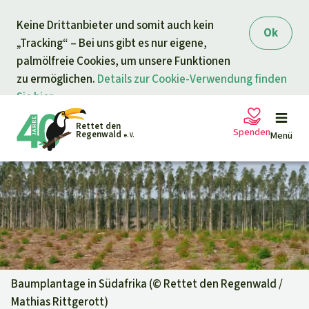
Direkt zum Inhalt
Keine Drittanbieter und somit auch kein
springen
Ok
„Tracking“ – Bei uns gibt es nur eigene,
palmölfreie Cookies, um unsere Funktionen
zu ermöglichen.
Details zur Cookie-Verwendung finden
Sie hier.
Rettet den
Spenden
Regenwald
Menü
e. V.
Petitionen
Ihre Spende hilft
Allgemeine Spende
Projekte
Dringender Spendenaufruf
Info
rmieren
Baumplantage in Südafrika (©
Rettet den Regenwald /
Mathias Rittgerott
)