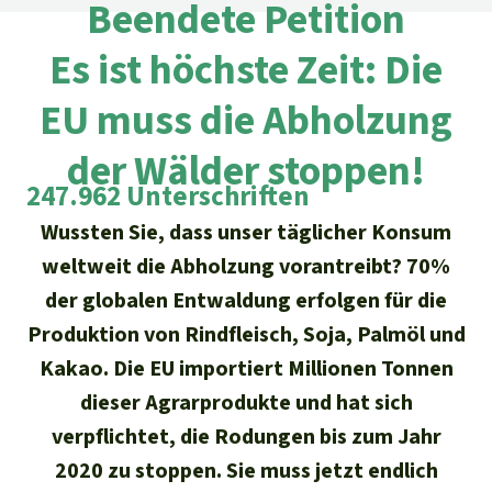
Regenwald-Urkunden
Beendete Petition
Aktuelles
Erfolge
Erfolge
Es ist höchste Zeit: Die
Unsere Themen
Fragen & Antworten
Shop
Der Regenwald
EU muss die Abholzung
Alle News
Regenwald Report
Testament
der Wälder stoppen!
Aktuelle Ausgabe
Klima
Über
uns
Kids
247.962 Unterschriften
Spendenkonto
Rettet den
Über uns
01/2026
Biodiversität
Newsletter­anmeldung
Wussten Sie, dass unser täglicher Konsum
Regenwald e. V.
Suche
Der Verein
DE11
4306
0967
2025
0541
00
weltweit die Abholzung vorantreibt? 70%
Medien
04/2025
Schutzgebiete
GENODEM1GLS
der globalen Entwaldung erfolgen für die
Presse
Deutsch
40 Jahre Vereins­geschichte
GLS Bank
Produktion von Rindfleisch, Soja, Palmöl und
03/2025
Palmöl
English
IBAN kopieren
Kakao. Die EU importiert Millionen Tonnen
Presse-Echo
Häufige Fragen
02/2025
dieser Agrarprodukte und hat sich
Biokraftstoff
Español
Widget einbinden
verpflichtet, die Rodungen bis zum Jahr
Jahresberichte
Spenden für ein Thema
01/2025
Tropenholz
2020 zu stoppen. Sie muss jetzt endlich
Français
Tierschutz
Banner einbinden