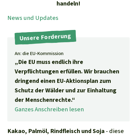
Stiftung
handeln!
Spenden für eine Region
Ältere Ausgaben
Aluminium
Italiano
Südostasien
Waldschutz
Freianzeigen
News und Updates
Kontakt
Gold
Português
Afrika
Schutz von Indigenen
Transparenz
Unsere Forderung
Fleisch und Soja
Indonesia
Lateinamerika
An: die EU-Kommission
Landraub
„Die EU muss endlich ihre
Verpflichtungen erfüllen. Wir brauchen
Wilderei
dringend einen EU-Aktionsplan zum
Schutz der Wälder und zur Einhaltung
Staudämme
der Menschenrechte.“
Ganzes Anschreiben lesen
Straßen
Zement und Beton
Kakao, Palmöl, Rindfleisch und Soja
- diese