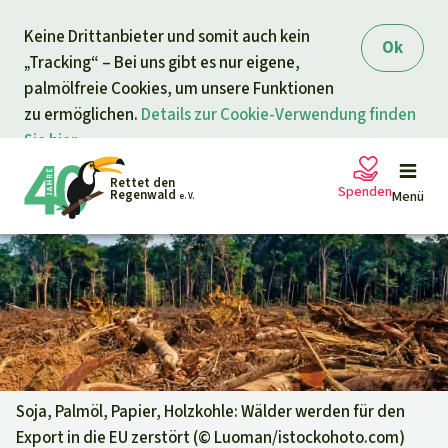
Direkt zum Inhalt
Keine Drittanbieter und somit auch kein
springen
Ok
„Tracking“ – Bei uns gibt es nur eigene,
palmölfreie Cookies, um unsere Funktionen
zu ermöglichen.
Details zur Cookie-Verwendung finden
Sie hier.
Rettet den
Spenden
Regenwald
Menü
e. V.
Petitionen
Ihre Spende hilft
Allgemeine Spende
Projekte
Dringender Spendenaufruf
Info
rmieren
Soja, Palmöl, Papier, Holzkohle: Wälder werden für den
Export in die EU zerstört (©
Luoman/istockohoto.com
)