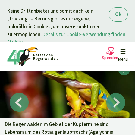
Direkt zum Inhalt
Keine Drittanbieter und somit auch kein
springen
Ok
„Tracking“ – Bei uns gibt es nur eigene,
palmölfreie Cookies, um unsere Funktionen
zu ermöglichen.
Details zur Cookie-Verwendung finden
Sie hier.
Rettet den
Spenden
Regenwald
Menü
e. V.
Petitionen
Ihre Spende hilft
Allgemeine Spende
Projekte
Dringender Spendenaufruf
Info
rmieren
Die Regenwälder im Gebiet der Kupfermine sind
Lebensraum des Rotaugenlaubfroschs (Agalychnis