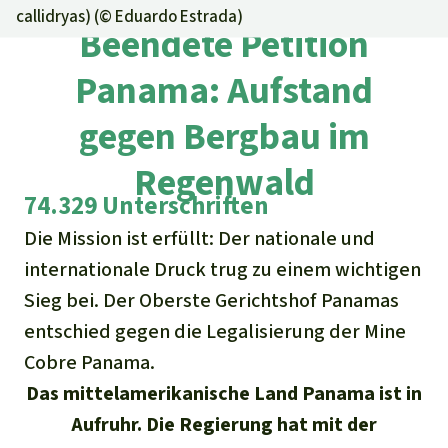
Regenwald-Urkunden
Aktuelles
callidryas) (©
Eduardo Estrada
)
Erfolge
Beendete Petition
Erfolge
Unsere Themen
Fragen & Antworten
Panama: Aufstand
Shop
Der Regenwald
Alle News
Regenwald Report
Testament
gegen Bergbau im
Aktuelle Ausgabe
Klima
Über
uns
Kids
Regenwald
Spendenkonto
Rettet den
Über uns
01/2026
74.329 Unterschriften
Biodiversität
Newsletter­anmeldung
Regenwald e. V.
Suche
Der Verein
Die Mission ist erfüllt: Der nationale und
DE11
4306
0967
2025
0541
00
Medien
04/2025
Schutzgebiete
GENODEM1GLS
internationale Druck trug zu einem wichtigen
Presse
Deutsch
40 Jahre Vereins­geschichte
GLS Bank
Sieg bei. Der Oberste Gerichtshof Panamas
03/2025
Palmöl
English
entschied gegen die Legalisierung der Mine
IBAN kopieren
Presse-Echo
Häufige Fragen
Cobre Panama.
02/2025
Biokraftstoff
Español
Das mittelamerikanische Land Panama ist in
Widget einbinden
Jahresberichte
Spenden für ein Thema
01/2025
Aufruhr. Die Regierung hat mit der
Tropenholz
Français
Tierschutz
Banner einbinden