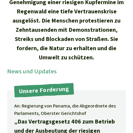
Stiftung
Genehmigung einer riesigen Kupfermine im
Spenden für eine Region
Ältere Ausgaben
Aluminium
Regenwald eine tiefe Vertrauenskrise
Italiano
Südostasien
Waldschutz
Freianzeigen
Kontakt
ausgelöst. Die Menschen protestieren zu
Gold
Zehntausenden mit Demonstrationen,
Português
Afrika
Schutz von Indigenen
Transparenz
Streiks und Blockaden von Straßen. Sie
Fleisch und Soja
Indonesia
Lateinamerika
fordern, die Natur zu erhalten und die
Umwelt zu schützen.
Landraub
News und Updates
Wilderei
Unsere Forderung
Staudämme
An: Regierung von Panama, die Abgeordnete des
Straßen
Parlaments, Oberster Gerichtshof
„Das Vertragsgesetz 406 zum Betrieb
Zement und Beton
und der Ausbeutung der riesigen