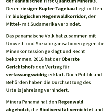
der kanadischen First Quantum Minerals
.
Deren
riesiger Kupfer-Tagebau
liegt mitten
im
biologischen Regenwaldkorridor
, der
Mittel- mit Südamerika verbindet.
Das panamaische Volk hat zusammen mit
Umwelt- und Sozialorganisationen gegen die
Minenkonzession geklagt und Recht
bekommen. 2018 hat der
Oberste
Gerichtshofs
den Vertrag für
verfassungswidrig
erklärt. Doch Politik und
Behörden haben die Durchsetzung des
Urteils jahrelang verhindert.
Minera Panamá hat den
Regenwald
abgeholzt
, die
Biodiversität vernichtet
und