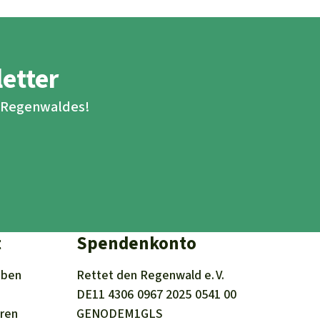
letter
s Regenwaldes!
t
Spendenkonto
iben
Rettet den
Regenwald e. V.
DE11
4306
0967
2025
0541
00
eren
GENODEM1GLS