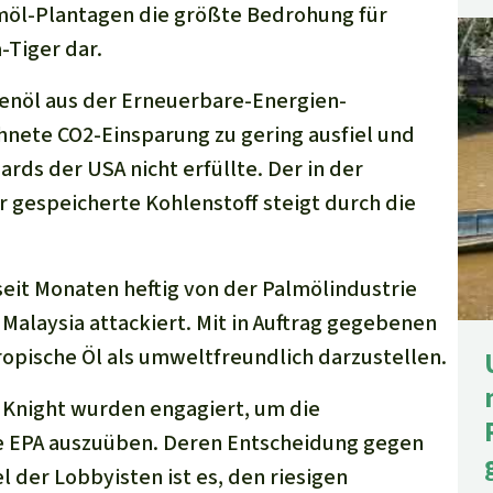
lmöl-Plantagen die größte Bedrohung für
-Tiger dar.
zenöl aus der Erneuerbare-Energien-
hnete CO2-Einsparung zu gering ausfiel und
rds der USA nicht erfüllte. Der in der
gespeicherte Kohlenstoff steigt durch die
seit Monaten heftig von der Palmölindustrie
alaysia attackiert. Mit in Auftrag gegebenen
ropische Öl als umweltfreundlich darzustellen.
 Knight wurden engagiert, um die
die EPA auszuüben. Deren Entscheidung gegen
 der Lobbyisten ist es, den riesigen