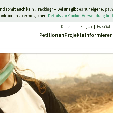
Direkt zum Inhalt springen
nd somit auch kein „Tracking“ – Bei uns gibt es nur eigene, pal
Funktionen zu ermöglichen.
Details zur Cookie-Verwendung find
Deutsch
English
Español
Petitionen
Projekte
Info
rmieren
 Report
ür ein Thema
Aktuelles
Spenden für eine Region
sgabe
Erfolge
Südostasien
Alle News
Afrika
inden
Indigenen
Kids
Lateinamerika
inden
Newsletter­anmeldung