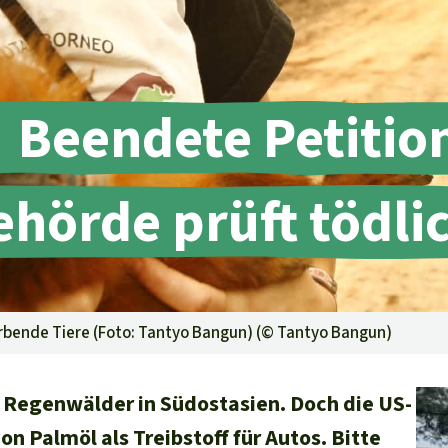
aben
Beendete Petitio
örde prüft tödli
rbende Tiere (Foto: Tantyo Bangun) (©
Tantyo Bangun
)
e Regenwälder in Südostasien. Doch die US-
 Palmöl als Treibstoff für Autos. Bitte