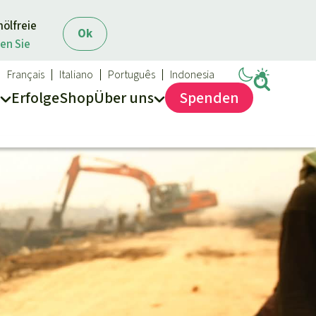
mölfreie
Ok
en Sie
Français
Italiano
Português
Indonesia
Erfolge
Shop
Über
uns
Spenden