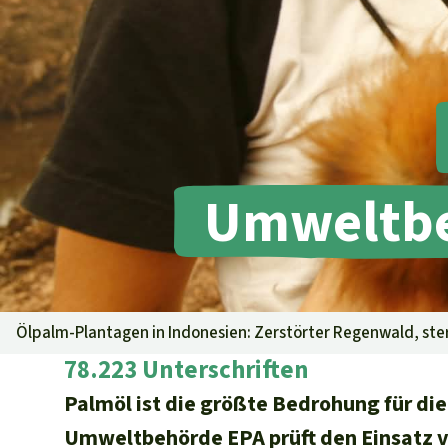
Tropenholz
Transparenz
Ältere Ausg
Rettet den
Regenwald e. V.
Aluminium
DE11
4306
0967
2025
0541
00
Gold
GENODEM1GLS
Fleisch und Soja
GLS Bank
Landraub
Wilderei
IBAN kopieren
Staudämme
Umweltbeh
Banking-App
Straßen
Zement und Beton
Ölpalm-Plantagen in Indonesien: Zerstörter Regenwald, ste
78.223 Unterschriften
Palmöl ist die größte Bedrohung für di
Umweltbehörde EPA prüft den Einsatz von