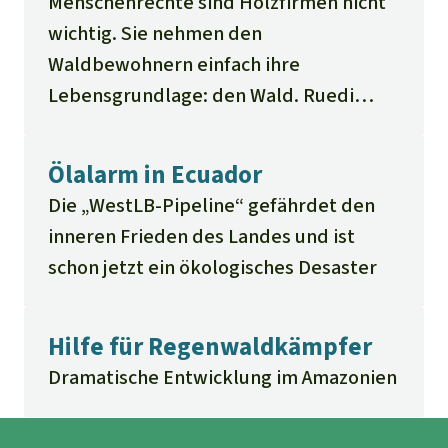
Menschenrechte sind Holzfirmen nicht
und toleriert von profitlastigen
wichtig. Sie nehmen den
Umweltorganisationen. Eindrücke einer
Waldbewohnern einfach ihre
Visite im grünen Herzen Afrikas Ein
Lebensgrundlage: den Wald. Ruedi
Reisebericht des Schweizer
Suter fragte Karl Amann zur aktuellen
Journalisten Ruedi Suter
Situation
Ölalarm in Ecuador
Die „WestLB-Pipeline“ gefährdet den
inneren Frieden des Landes und ist
schon jetzt ein ökologisches Desaster
Hilfe für Regenwaldkämpfer
Dramatische Entwicklung im Amazonien