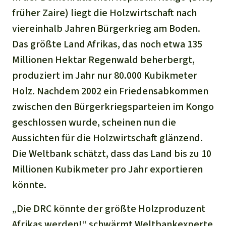
Stiftung
Spenden für eine Region
früher Zaire) liegt die Holzwirtschaft nach
Ältere Ausgaben
Aluminium
Italiano
Südostasien
Waldschutz
Freianzeigen
viereinhalb Jahren Bürgerkrieg am Boden.
Kontakt
Gold
Das größte Land Afrikas, das noch etwa 135
Português
Afrika
Schutz von Indigenen
Transparenz
Millionen Hektar Regenwald beherbergt,
Fleisch und Soja
produziert im Jahr nur 80.000 Kubikmeter
Indonesia
Lateinamerika
Holz. Nachdem 2002 ein Friedensabkommen
Landraub
zwischen den Bürgerkriegsparteien im Kongo
geschlossen wurde, scheinen nun die
Wilderei
Aussichten für die Holzwirtschaft glänzend.
Die Weltbank schätzt, dass das Land bis zu 10
Staudämme
Millionen Kubikmeter pro Jahr exportieren
Straßen
könnte.
„Die DRC könnte der größte Holzproduzent
Zement und Beton
Afrikas werden!“ schwärmt Weltbankexperte