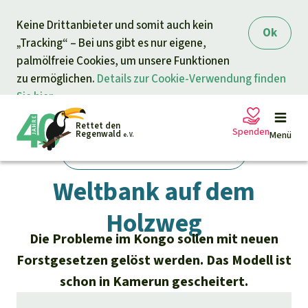
Direkt zum Inhalt
Keine Drittanbieter und somit auch kein
springen
Ok
„Tracking“ – Bei uns gibt es nur eigene,
palmölfreie Cookies, um unsere Funktionen
zu ermöglichen.
Details zur Cookie-Verwendung finden
Sie hier.
Rettet den
Spenden
Regenwald
Menü
e. V.
zurück zur Übersicht
Regenwald Report 04/2003
Weltbank auf dem
Petitionen
Ihre Spende hilft
Holzweg
Allgemeine Spende
Projekte
Die Probleme im Kongo sollen mit neuen
Forstgesetzen gelöst werden. Das Modell ist
Dringender Spendenaufruf
schon in Kamerun gescheitert.
Info
rmieren