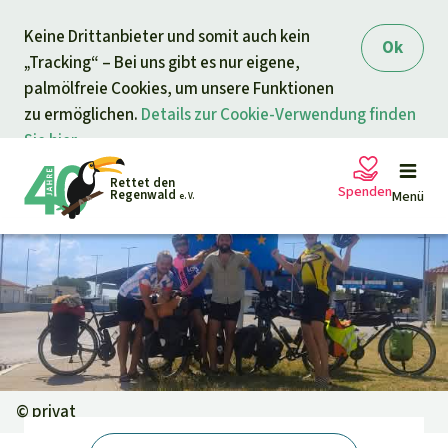
Direkt zum Inhalt
Keine Drittanbieter und somit auch kein
springen
Ok
„Tracking“ – Bei uns gibt es nur eigene,
palmölfreie Cookies, um unsere Funktionen
zu ermöglichen.
Details zur Cookie-Verwendung finden
Sie hier.
Rettet den
Spenden
Regenwald
Menü
e. V.
Petitionen
Ihre Spende hilft
Allgemeine Spende
Projekte
Dringender Spendenaufruf
Info
rmieren
©
privat