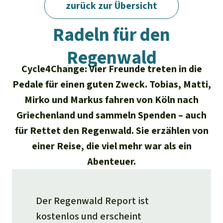
Regenwald-Urkunden
Aktuelles
zurück zur Übersicht
Erfolge
Regenwald Report 02/2023 · Aktiv sein
Erfolge
Unsere Themen
Radeln für den
Fragen & Antworten
Shop
Der Regenwald
Alle News
Regenwald
Regenwald Report
Testament
Cycle4Change: Vier Freunde treten in die
Aktuelle Ausgabe
Klima
Über
uns
Kids
Pedale für einen guten Zweck. Tobias, Matti,
Spendenkonto
Rettet den
Über uns
01/2026
Mirko und Markus fahren von Köln nach
Biodiversität
Newsletter­anmeldung
Regenwald e. V.
Griechenland und sammeln Spenden – auch
Suche
Der Verein
DE11
4306
0967
2025
0541
00
Medien
04/2025
Schutzgebiete
für Rettet den Regenwald. Sie erzählen von
GENODEM1GLS
Presse
Deutsch
40 Jahre Vereins­geschichte
einer Reise, die viel mehr war als ein
GLS Bank
03/2025
Palmöl
Abenteuer.
English
IBAN kopieren
Presse-Echo
Häufige Fragen
02/2025
Biokraftstoff
Español
Widget einbinden
Jahresberichte
Der Regenwald Report ist
Spenden für ein Thema
01/2025
Tropenholz
kostenlos und erscheint
Français
Tierschutz
Banner einbinden