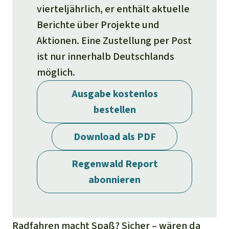
Stiftung
Spenden für eine Region
vierteljährlich, er enthält aktuelle
Ältere Ausgaben
Aluminium
Italiano
Berichte über Projekte und
Südostasien
Waldschutz
Freianzeigen
Kontakt
Aktionen. Eine Zustellung per Post
Gold
Português
Afrika
Schutz von Indigenen
ist nur innerhalb Deutschlands
Transparenz
möglich.
Fleisch und Soja
Indonesia
Lateinamerika
Ausgabe kostenlos
Landraub
bestellen
Wilderei
Download als PDF
Staudämme
Regenwald Report
abonnieren
Straßen
Zement und Beton
Radfahren macht Spaß? Sicher – wären da