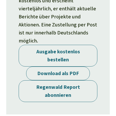
kostenlos und erscheint
Stiftung
Spenden für eine Region
Ältere Ausgaben
Aluminium
vierteljährlich, er enthält aktuelle
Italiano
Südostasien
Waldschutz
Freianzeigen
Kontakt
Berichte über Projekte und
Gold
Aktionen. Eine Zustellung per Post
Português
Afrika
Schutz von Indigenen
Transparenz
ist nur innerhalb Deutschlands
Fleisch und Soja
Indonesia
möglich.
Lateinamerika
Landraub
Ausgabe kostenlos
bestellen
Wilderei
Download als PDF
Staudämme
Regenwald Report
Straßen
abonnieren
Zement und Beton