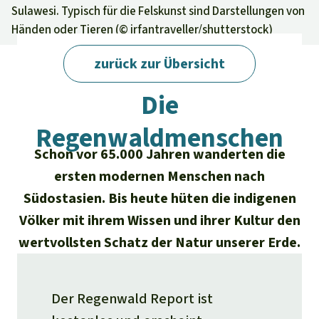
Regenwald-Urkunden
Aktuelles
Sulawesi. Typisch für die Felskunst sind Darstellungen von
Erfolge
Händen oder Tieren (©
irfantraveller/shutterstock
)
Erfolge
Unsere Themen
Fragen & Antworten
Shop
zurück zur Übersicht
Der Regenwald
Alle News
Regenwald Report
Regenwald Report 02/2023 · Indigene Völker
Testament
Die
Aktuelle Ausgabe
Klima
Über
uns
Kids
Regenwaldmenschen
Spendenkonto
Rettet den
Über uns
01/2026
Biodiversität
Newsletter­anmeldung
Regenwald e. V.
Schon vor 65.000 Jahren wanderten die
Suche
Der Verein
DE11
4306
0967
2025
0541
00
Medien
ersten modernen Menschen nach
04/2025
Schutzgebiete
GENODEM1GLS
Südostasien. Bis heute hüten die indigenen
Presse
Deutsch
40 Jahre Vereins­geschichte
GLS Bank
Völker mit ihrem Wissen und ihrer Kultur den
03/2025
Palmöl
English
IBAN kopieren
Presse-Echo
wertvollsten Schatz der Natur unserer Erde.
Häufige Fragen
02/2025
Biokraftstoff
Español
Widget einbinden
Jahresberichte
Spenden für ein Thema
Der Regenwald Report ist
01/2025
Tropenholz
Français
Tierschutz
Banner einbinden