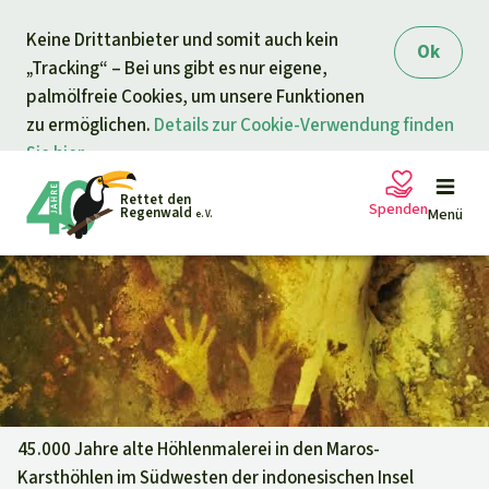
Direkt zum Inhalt
Keine Drittanbieter und somit auch kein
springen
Ok
„Tracking“ – Bei uns gibt es nur eigene,
palmölfreie Cookies, um unsere Funktionen
zu ermöglichen.
Details zur Cookie-Verwendung finden
Sie hier.
Rettet den
Spenden
Regenwald
Menü
e. V.
Petitionen
Ihre Spende hilft
Allgemeine Spende
Projekte
Dringender Spendenaufruf
Info
rmieren
45.000 Jahre alte Höhlenmalerei in den Maros-
Karsthöhlen im Südwesten der indonesischen Insel