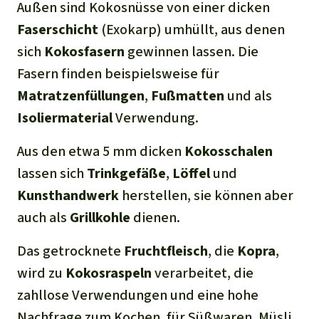
Außen sind Kokosnüsse von einer dicken
Faserschicht
(Exokarp) umhüllt, aus denen
sich
Kokosfasern
gewinnen lassen. Die
Fasern finden beispielsweise für
Matratzenfüllungen
,
Fußmatten
und als
Isoliermaterial
Verwendung.
Aus den etwa 5 mm dicken
Kokosschalen
lassen sich
Trinkgefäße
,
Löffel
und
Kunsthandwerk
herstellen, sie können aber
auch als
Grillkohle
dienen.
Das getrocknete
Fruchtfleisch
, die
Kopra
,
wird zu
Kokosraspeln
verarbeitet, die
zahllose Verwendungen und eine hohe
Nachfrage zum Kochen, für Süßwaren, Müsli