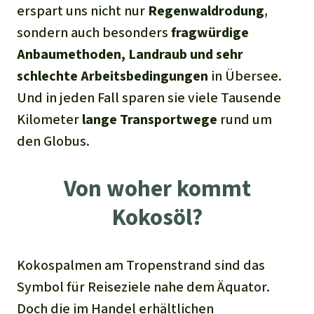
Stiftung
Spenden für eine Region
erspart uns nicht nur
Regenwaldrodung
,
Ältere Ausgaben
Aluminium
Italiano
sondern auch besonders
fragwürdige
Südostasien
Waldschutz
Freianzeigen
Kontakt
Anbaumethoden,
Landraub
und
sehr
Gold
Português
Afrika
schlechte
Arbeitsbedingungen
in Übersee.
Schutz von Indigenen
Transparenz
Und in jeden Fall sparen sie viele Tausende
Fleisch und Soja
Indonesia
Lateinamerika
Kilometer
lange
Transportwege
rund um
Landraub
den Globus.
Wilderei
Von woher kommt
Kokosöl?
Staudämme
Straßen
Kokospalmen am Tropenstrand sind das
Symbol für Reiseziele nahe dem Äquator.
Zement und Beton
Doch die im Handel erhältlichen