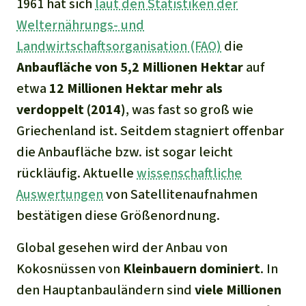
1961 hat sich
laut den Statistiken der
Welternährungs- und
Landwirtschaftsorganisation (FAO)
die
Anbaufläche von 5,2 Millionen Hektar
auf
etwa
1
2
Millionen Hektar mehr als
verdoppelt (2014)
, was fast so groß wie
Griechenland ist. Seitdem stagniert offenbar
die Anbaufläche bzw. ist sogar leicht
rückläufig. Aktuelle
wissenschaftliche
Auswertungen
von Satellitenaufnahmen
bestätigen diese Größenordnung.
Global gesehen wird der Anbau von
Kokosnüssen von
Kleinbauern dominiert
. In
den Hauptanbauländern sind
viele
Millionen