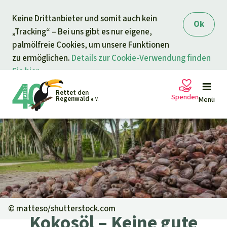
Direkt zum Inh
Keine Drittanbieter und somit auch kein
Ok
„Tracking“ – Bei uns gibt es nur eigene,
palmölfreie Cookies, um unsere Funktionen
zu ermöglichen.
Details zur Cookie-Verwendung finden
Sie hier.
Rettet den
Spenden
Regenwald
Menü
e. V.
Petitionen
Ihre Spende hilft
Allgemeine Spende
Projekte
Dringender Spendenaufruf
Info
rmieren
©
matteso/shutterstock.com
Kokosöl – Keine gute