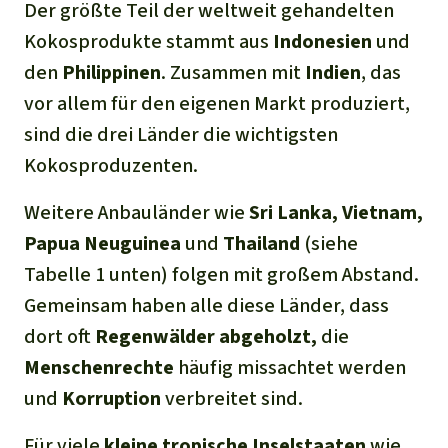
Der größte Teil der weltweit gehandelten
Kokosprodukte stammt aus
Indonesien
und
den
Philippinen
. Zusammen mit
Indien
, das
vor allem für den eigenen Markt produziert,
sind die drei Länder die wichtigsten
Kokosproduzenten.
Weitere Anbauländer wie
Sri Lanka,
Vietnam,
Papua Neuguinea
und
Thailand
(siehe
Tabelle 1 unten) folgen mit großem Abstand.
Gemeinsam haben alle diese Länder, dass
dort oft
Regenwälder abgeholzt,
die
Menschenrechte
häufig missachtet werden
und
Korruption
verbreitet sind.
Für viele
kleine
tropische
Inselstaaten
wie