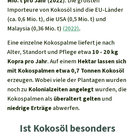
Mio. t pro Jahr (2022)
. Die größten
Importeure von Kokosöl sind die EU-Länder
(ca. 0,6 Mio. t), die USA (0,5 Mio. t) und
Malaysia (0,36 Mio. t)
(2022)
.
Eine einzelne Kokospalme liefert je nach
Alter, Standort und Pflege etwa
10 - 20 kg
Kopra pro Jah
r
. Auf einem
Hektar lassen sich
mit Kokospalmen etwa 0,7 Tonnen Kokosöl
erzeugen. Wobei viele der Plantagen wurden
noch zu
Kolonialzeiten angelegt
wurden, die
Kokospalmen als
überaltert
gelten
und
niedrige
Erträge
abwerfen.
Ist Kokosöl besonders