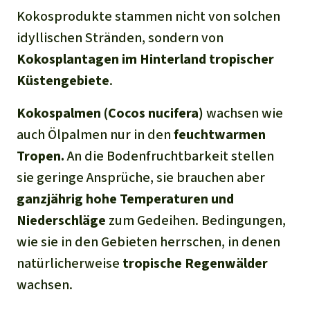
Kokosprodukte stammen nicht von solchen
idyllischen Stränden, sondern von
Kokosp
lantagen
im Hinterland tropischer
Küsten
gebiete
.
Kokos
p
almen (
Cocos nucifera
)
wachsen wie
auch Ölpalmen nur in den
feuchtwarmen
Tropen.
An die Bodenfruchtbarkeit stellen
sie geringe Ansprüche, sie brauchen aber
ganzjährig hohe Temperaturen und
Niederschläge
zum Gedeihen. Bedingungen,
wie sie in den Gebieten herrschen, in denen
natürlicherweise
tropische Regenwälder
wachsen.