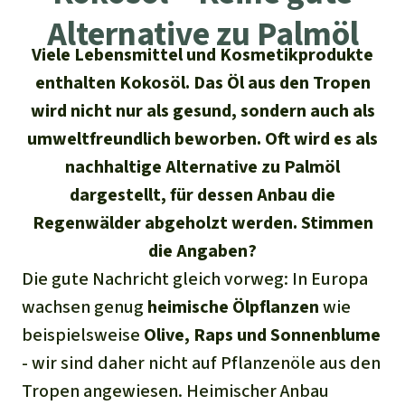
Regenwald-Urkunden
Aktuelles
Erfolge
Alternative zu Palmöl
Erfolge
Unsere Themen
Fragen & Antworten
Viele Lebensmittel und Kosmetikprodukte
Shop
enthalten Kokosöl. Das Öl aus den Tropen
Der Regenwald
Alle News
Regenwald Report
Testament
wird nicht nur als gesund, sondern auch als
Aktuelle Ausgabe
Klima
Über
uns
umweltfreundlich beworben. Oft wird es als
Kids
nachhaltige Alternative zu Palmöl
Spendenkonto
Rettet den
Über uns
01/2026
Biodiversität
Newsletter­anmeldung
Regenwald e. V.
dargestellt, für dessen Anbau die
Suche
Der Verein
DE11
4306
0967
2025
0541
00
Medien
Regenwälder abgeholzt werden. Stimmen
04/2025
Schutzgebiete
GENODEM1GLS
die Angaben?
Presse
Deutsch
40 Jahre Vereins­geschichte
GLS Bank
Die gute Nachricht gleich vorweg: In Europa
03/2025
Palmöl
English
IBAN kopieren
Presse-Echo
wachsen genug
heimische Ölpflanzen
wie
Häufige Fragen
02/2025
Biokraftstoff
beispielsweise
Olive, Raps und Sonnenblume
Español
Widget einbinden
Jahresberichte
- wir sind daher nicht auf Pflanzenöle aus den
Spenden für ein Thema
01/2025
Tropenholz
Tropen angewiesen. Heimischer Anbau
Français
Tierschutz
Banner einbinden