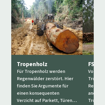
Tropenholz
FSC
Für Tropenholz werden
Vor vier
Regenwälder zerstört. Hier
Tropenh
finden Sie Argumente für
Rettet 
einen konsequenten
andere 
Verzicht auf Parkett, Türen,
Tropenh