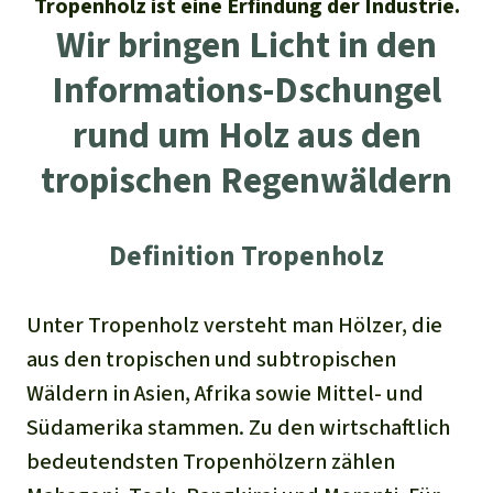
Tropenholz ist eine Erfindung der Industrie.
Stiftung
Spenden für eine Region
Ältere Ausgaben
Aluminium
Wir bringen Licht in den
Italiano
Südostasien
Waldschutz
Freianzeigen
Kontakt
Informations-Dschungel
Gold
Português
Afrika
Schutz von Indigenen
rund um Holz aus den
Transparenz
Fleisch und Soja
tropischen Regenwäldern
Indonesia
Lateinamerika
Landraub
Definition Tropenholz
Wilderei
Unter Tropenholz versteht man Hölzer, die
Staudämme
aus den tropischen und subtropischen
Wäldern in Asien, Afrika sowie Mittel- und
Straßen
Südamerika stammen. Zu den wirtschaftlich
Zement und Beton
bedeutendsten Tropenhölzern zählen