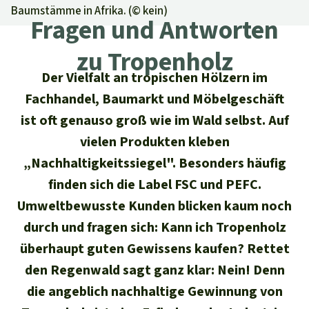
Regenwald-Urkunden
Aktuelles
Baumstämme in Afrika. (©
kein
)
Erfolge
Fragen und Antworten
Erfolge
Unsere Themen
Fragen & Antworten
zu Tropenholz
Shop
Der Regenwald
Alle News
Regenwald Report
Der Vielfalt an tropischen Hölzern im
Testament
Fachhandel, Baumarkt und Möbelgeschäft
Aktuelle Ausgabe
Klima
Über
uns
Kids
ist oft genauso groß wie im Wald selbst. Auf
Spendenkonto
Rettet den
Über uns
01/2026
Biodiversität
vielen Produkten kleben
Newsletter­anmeldung
Regenwald e. V.
Suche
Der Verein
„Nachhaltigkeitssiegel". Besonders häufig
DE11
4306
0967
2025
0541
00
Medien
04/2025
Schutzgebiete
GENODEM1GLS
finden sich die Label FSC und PEFC.
Presse
Deutsch
40 Jahre Vereins­geschichte
GLS Bank
Umweltbewusste Kunden blicken kaum noch
03/2025
Palmöl
English
durch und fragen sich: Kann ich Tropenholz
IBAN kopieren
Presse-Echo
Häufige Fragen
überhaupt guten Gewissens kaufen? Rettet
02/2025
Biokraftstoff
Español
den Regenwald sagt ganz klar: Nein! Denn
Widget einbinden
Jahresberichte
Spenden für ein Thema
01/2025
die angeblich nachhaltige Gewinnung von
Tropenholz
Français
Tierschutz
Banner einbinden