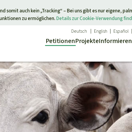
Direkt zum Inhalt springen
nd somit auch kein „Tracking“ – Bei uns gibt es nur eigene, pal
Funktionen zu ermöglichen.
Details zur Cookie-Verwendung find
Deutsch
English
Español
Petitionen
Projekte
Info
rmieren
 Report
ür ein Thema
Aktuelles
Spenden für eine Region
sgabe
Erfolge
Südostasien
Alle News
Afrika
inden
Indigenen
Kids
Lateinamerika
inden
Newsletter­anmeldung