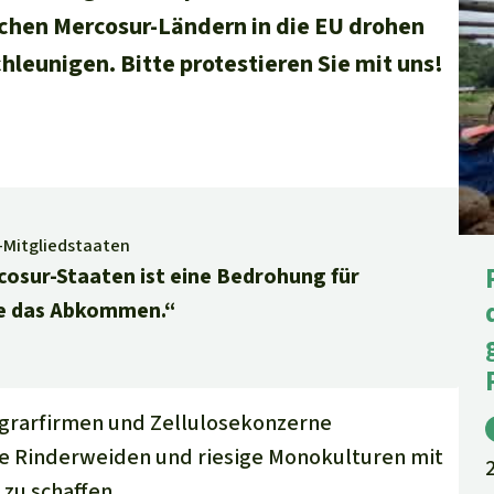
chen Mercosur-Ländern in die EU drohen
leunigen. Bitte protestieren Sie mit uns!
-Mitgliedstaaten
osur-Staaten ist eine Bedrohung für
ie das Abkommen.“
Agrarfirmen und Zellulosekonzerne
eue Rinderweiden und riesige Monokulturen mit
zu schaffen.