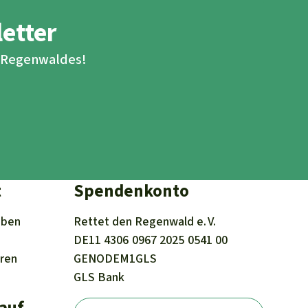
letter
s Regenwaldes!
t
Spendenkonto
iben
Rettet den
Regenwald e. V.
DE11
4306
0967
2025
0541
00
eren
GENODEM1GLS
GLS Bank
 auf