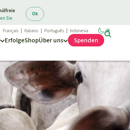
mölfreie
Ok
en Sie
Français
Italiano
Português
Indonesia
Erfolge
Shop
Über
uns
Spenden