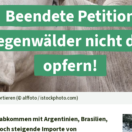
aben
Beendete Petitio
egenwälder nicht 
opfern!
ortieren (©
alffoto / istockphoto.com
)
sabkommen mit Argentinien, Brasilien,
och steigende Importe von