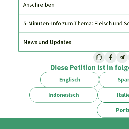
An­schreiben
5-Minuten-Info zum Thema: Fleisch und S
News und Updates
Diese Petition ist in fo
Englisch
Span
Indonesisch
Itali
Port