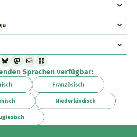
oja
lgenden Sprachen verfügbar:
isch
Französisch
enisch
Niederländisch
ugiesisch