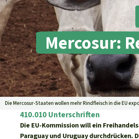
Tropenholz
Transparenz
Ältere Ausg
Rettet den
Regenwald e. V.
Aluminium
DE11
4306
0967
2025
0541
00
Gold
GENODEM1GLS
Fleisch und Soja
Mercosur: R
GLS Bank
Landraub
Wilderei
IBAN kopieren
Staudämme
Banking-App
Straßen
Zement und Beton
Die Mercosur-Staaten wollen mehr Rindfleisch in die EU exp
410.010 Unterschriften
Die EU-Kommission will ein Freihandel
Paraguay und Uruguay durchdrücken. D