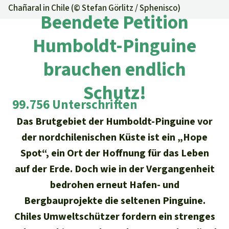
Regenwald-Urkunden
Aktuelles
Chañaral in Chile (©
Stefan Görlitz / Sphenisco
)
Erfolge
Beendete Petition
Erfolge
Unsere Themen
Fragen & Antworten
Humboldt-Pinguine
Shop
Der Regenwald
Alle News
Regenwald Report
Testament
brauchen endlich
Aktuelle Ausgabe
Klima
Über
uns
Kids
Schutz!
Spendenkonto
Rettet den
Über uns
01/2026
99.756 Unterschriften
Biodiversität
Newsletter­anmeldung
Regenwald e. V.
Suche
Der Verein
Das Brutgebiet der Humboldt-Pinguine vor
DE11
4306
0967
2025
0541
00
Medien
04/2025
Schutzgebiete
GENODEM1GLS
der nordchilenischen Küste ist ein „Hope
Presse
Deutsch
40 Jahre Vereins­geschichte
GLS Bank
Spot“, ein Ort der Hoffnung für das Leben
03/2025
Palmöl
English
auf der Erde. Doch wie in der Vergangenheit
IBAN kopieren
Presse-Echo
Häufige Fragen
bedrohen erneut Hafen- und
02/2025
Biokraftstoff
Español
Bergbauprojekte die seltenen Pinguine.
Widget einbinden
Jahresberichte
Spenden für ein Thema
01/2025
Chiles Umweltschützer fordern ein strenges
Tropenholz
Français
Tierschutz
Banner einbinden