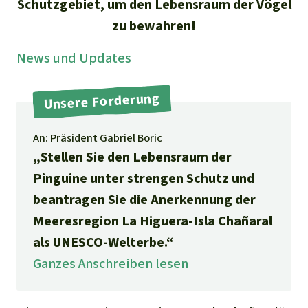
Stiftung
Schutzgebiet, um den Lebensraum der Vögel
Spenden für eine Region
Ältere Ausgaben
Aluminium
zu bewahren!
Italiano
Südostasien
Waldschutz
Freianzeigen
Kontakt
News und Updates
Gold
Português
Afrika
Schutz von Indigenen
Transparenz
Fleisch und Soja
Unsere Forderung
Indonesia
Lateinamerika
Landraub
An: Präsident Gabriel Boric
„Stellen Sie den Lebensraum der
Wilderei
Pinguine unter strengen Schutz und
beantragen Sie die Anerkennung der
Staudämme
Meeresregion La Higuera-Isla Chañaral
als UNESCO-Welterbe.“
Straßen
Ganzes Anschreiben lesen
Zement und Beton