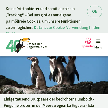
Direkt zum Inhalt
Keine Drittanbieter und somit auch kein
springen
Ok
„Tracking“ – Bei uns gibt es nur eigene,
palmölfreie Cookies, um unsere Funktionen
zu ermöglichen.
Details zur Cookie-Verwendung finden
Sie hier.
Rettet den
Spenden
Regenwald
Menü
e. V.
Petitionen
Ihre Spende hilft
Allgemeine Spende
Projekte
Dringender Spendenaufruf
Info
rmieren
Einige tausend Brutpaare der bedrohten Humboldt-
Pinguine brüten in der Meeresregion La Higuera - Isla