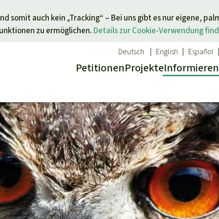
Direkt zum Inhalt springen
nd somit auch kein „Tracking“ – Bei uns gibt es nur eigene, pal
Funktionen zu ermöglichen.
Details zur Cookie-Verwendung find
Deutsch
English
Español
Petitionen
Projekte
Info
rmieren
 Report
ür ein Thema
Aktuelles
Spenden für eine Region
sgabe
Erfolge
Südostasien
Alle News
Afrika
inden
Indigenen
Kids
Lateinamerika
inden
Newsletter­anmeldung