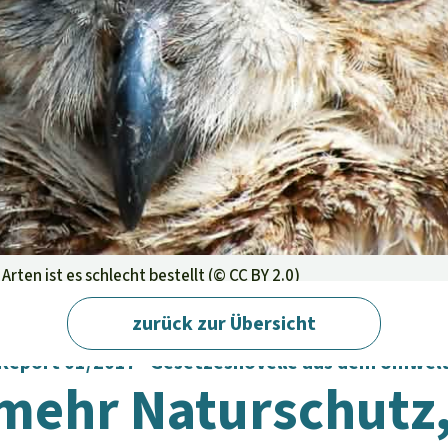
aben
rten ist es schlecht bestellt (©
CC BY 2.0
)
zurück zur Übersicht
eport 01/2017 · Gesetzesnovelle aus dem Umwel
mehr Naturschutz,