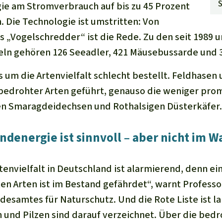
ie am Stromverbrauch auf bis zu 45 Prozent
. Die Technologie ist umstritten: Von
s „Vogelschredder“ ist die Rede. Zu den seit 1989 
ln gehören 126 Seeadler, 421 Mäusebussarde und 
es um die Artenvielfalt schlecht bestellt. Feldhase
 bedrohter Arten geführt, genauso die weniger pro
en Smaragdeidechsen und Rothalsigen Düsterkäfer.
ndenergie ist sinnvoll – aber nicht im W
envielfalt in Deutschland ist alarmierend, denn ein
ten Arten ist im Bestand gefährdet“, warnt Professo
desamtes für Naturschutz. Und die Rote Liste ist la
n und Pilzen sind darauf verzeichnet. Über die bed