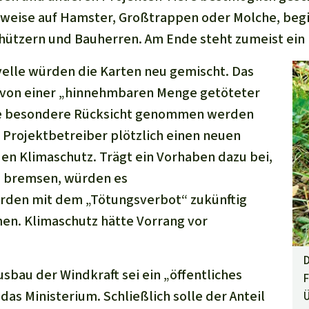
weise auf Hamster, Großtrappen oder Molche, begi
ützern und Bauherren. Am Ende steht zumeist ein
elle würden die Karten neu gemischt. Das
t von einer „hinnehmbaren Menge getöteter
ine besondere Rücksicht genommen werden
Projektbetreiber plötzlich einen neuen
den Klimaschutz. Trägt ein Vorhaben dazu bei,
 bremsen, würden es
den mit dem „Tötungsverbot“ zukünftig
en. Klimaschutz hätte Vorrang vor
D
sbau der Windkraft sei ein „öffentliches
F
 das Ministerium. Schließlich solle der Anteil
Ü