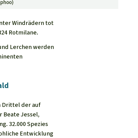
Sphoo
)
unter Windrädern tot
324 Rotmilane.
n und Lerchen werden
minenten
ald
 Drittel der auf
r Beate Jessel,
ng. 32.000 Spezies
rohliche Entwicklung