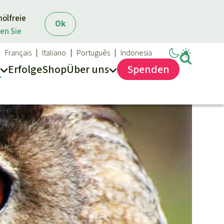
mölfreie
Ok
en Sie
Français
Italiano
Português
Indonesia
Erfolge
Shop
Über
uns
Spenden