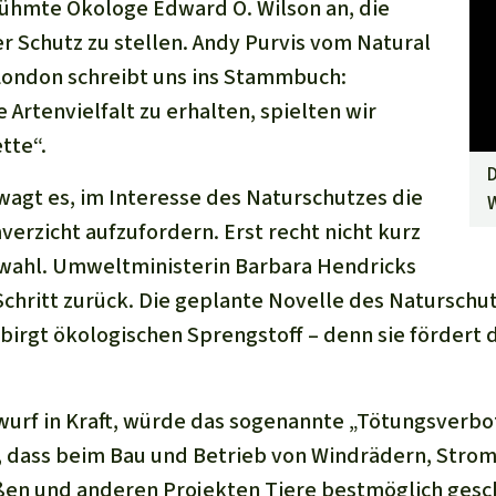
ühmte Ökologe Edward O. Wilson an, die
er Schutz zu stellen. Andy Purvis vom Natural
London schreibt uns ins Stammbuch:
e Artenvielfalt zu erhalten, spielten wir
tte“.
D
 wagt es, im Interesse des Naturschutzes die
rzicht aufzufordern. Erst recht nicht kurz
wahl. Umweltministerin Barbara Hendricks
Schritt zurück. Die geplante Novelle des Naturschut
birgt ökologischen Sprengstoff – denn sie fördert d
wurf in Kraft, würde das sogenannte „Tötungsverbot
n, dass beim Bau und Betrieb von Windrädern, Strom
ßen und anderen Projekten Tiere bestmöglich ges