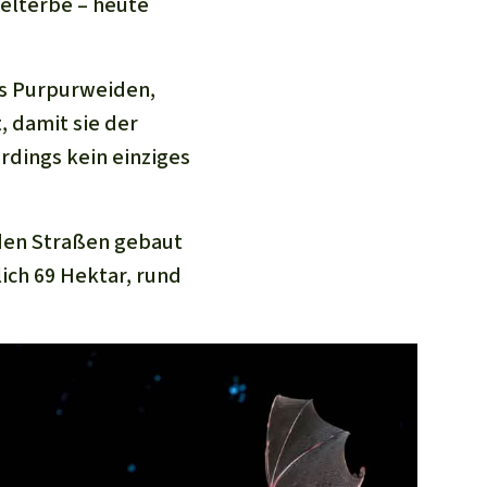
Welterbe – heute
us Purpurweiden,
 damit sie der
rdings kein einziges
rden Straßen gebaut
ich 69 Hektar, rund