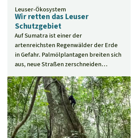
Leuser-Ökosystem
Wir retten das Leuser
Schutzgebiet
Auf Sumatra ist einer der
artenreichsten Regenwälder der Erde
in Gefahr. Palmölplantagen breiten sich
aus, neue Straßen zerschneiden
Urwälder und ziehen Wilderer und
Holzdiebe an. Zum Schutz von Flora und
Fauna bilden unsere lokalen Partner
Ranger aus und pflanzen Bäume. Dafür
brauchen sie unsere Hilfe