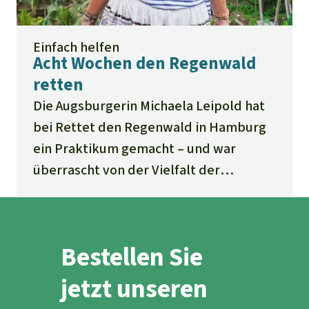
Einfach helfen
Acht Wochen den Regenwald
retten
Die Augsburgerin Michaela Leipold hat
bei Rettet den Regenwald in Hamburg
ein Praktikum gemacht – und war
überrascht von der Vielfalt der
Themen. Dass man nicht in zwei
Monaten den Regenwald retten kann,
ist der 25-Jährigen natürlich klar. Aber
Bestellen Sie
mit guten Ideen und Engagement hat
die Studentin viel dazu beigetragen
jetzt unseren