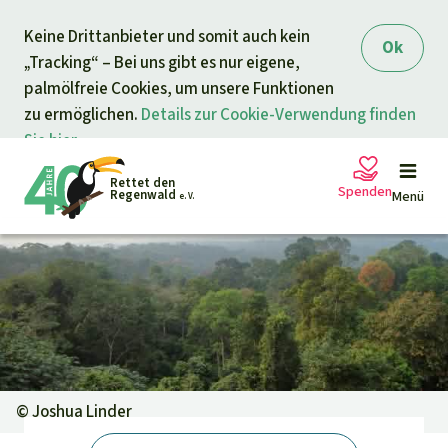
Direkt zum Inhalt
Keine Drittanbieter und somit auch kein
springen
Ok
„Tracking“ – Bei uns gibt es nur eigene,
palmölfreie Cookies, um unsere Funktionen
zu ermöglichen.
Details zur Cookie-Verwendung finden
Sie hier.
Rettet den
Spenden
Regenwald
Menü
e. V.
Petitionen
Ihre Spende hilft
Allgemeine Spende
Projekte
Dringender Spendenaufruf
Info
rmieren
©
Joshua Linder