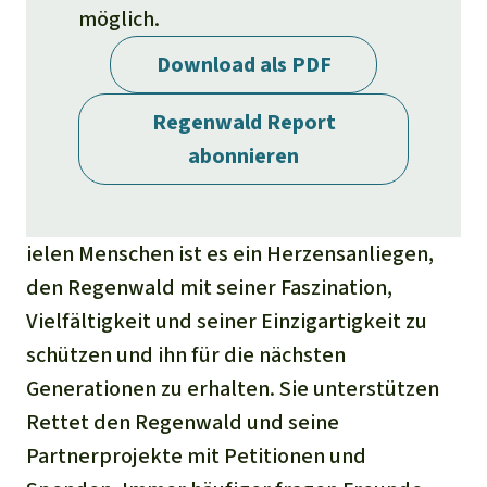
Stiftung
Spenden für eine Region
möglich.
Ältere Ausgaben
Aluminium
Italiano
Südostasien
Waldschutz
Freianzeigen
Download als PDF
Kontakt
Gold
Português
Afrika
Schutz von Indigenen
Regenwald Report
Transparenz
Fleisch und Soja
abonnieren
Indonesia
Lateinamerika
Landraub
ielen Menschen ist es ein Herzensanliegen,
Wilderei
den Regenwald mit seiner Faszination,
Vielfältigkeit und seiner Einzigartigkeit zu
Staudämme
schützen und ihn für die nächsten
Generationen zu erhalten. Sie unterstützen
Straßen
Rettet den Regenwald und seine
Zement und Beton
Partnerprojekte mit Petitionen und