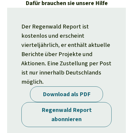
Stiftung
Dafür brauchen sie unsere Hilfe
Spenden für eine Region
Ältere Ausgaben
Aluminium
Italiano
Südostasien
Waldschutz
Freianzeigen
Kontakt
Gold
Der Regenwald Report ist
Português
Afrika
Schutz von Indigenen
Transparenz
kostenlos und erscheint
Fleisch und Soja
vierteljährlich, er enthält aktuelle
Indonesia
Lateinamerika
Berichte über Projekte und
Landraub
Aktionen. Eine Zustellung per Post
ist nur innerhalb Deutschlands
Wilderei
möglich.
Staudämme
Download als PDF
Straßen
Regenwald Report
abonnieren
Zement und Beton