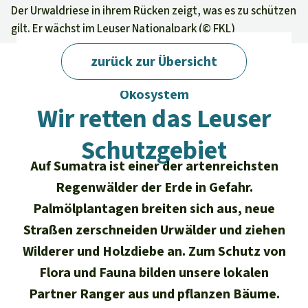
Regenwald-Urkunden
Aktuelles
Der Urwaldriese in ihrem Rücken zeigt, was es zu schützen
Erfolge
gilt. Er wächst im Leuser Nationalpark (©
FKL
)
Erfolge
Unsere Themen
Fragen & Antworten
Shop
zurück zur Übersicht
Der Regenwald
Alle News
Regenwald Report
Regenwald Report 02/2018 · Leuser-
Testament
Ökosystem
Aktuelle Ausgabe
Klima
Über
uns
Kids
Wir retten das Leuser
Spendenkonto
Rettet den
Über uns
01/2026
Biodiversität
Schutzgebiet
Newsletter­anmeldung
Regenwald e. V.
Suche
Der Verein
DE11
4306
0967
2025
0541
00
Auf Sumatra ist einer der artenreichsten
Medien
04/2025
Schutzgebiete
GENODEM1GLS
Regenwälder der Erde in Gefahr.
Presse
Deutsch
40 Jahre Vereins­geschichte
GLS Bank
Palmölplantagen breiten sich aus, neue
03/2025
Palmöl
English
IBAN kopieren
Straßen zerschneiden Urwälder und ziehen
Presse-Echo
Häufige Fragen
02/2025
Wilderer und Holzdiebe an. Zum Schutz von
Biokraftstoff
Español
Widget einbinden
Flora und Fauna bilden unsere lokalen
Jahresberichte
Spenden für ein Thema
01/2025
Tropenholz
Partner Ranger aus und pflanzen Bäume.
Français
Tierschutz
Banner einbinden