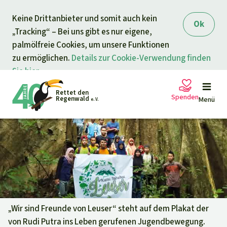
Direkt zum Inhalt
Keine Drittanbieter und somit auch kein
springen
Ok
„Tracking“ – Bei uns gibt es nur eigene,
palmölfreie Cookies, um unsere Funktionen
zu ermöglichen.
Details zur Cookie-Verwendung finden
Sie hier.
Rettet den
Spenden
Regenwald
Menü
e. V.
Petitionen
Ihre Spende hilft
Allgemeine Spende
Projekte
Dringender Spendenaufruf
Info
rmieren
„Wir sind Freunde von Leuser“ steht auf dem Plakat der
von Rudi Putra ins Leben gerufenen Jugendbewegung.