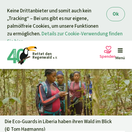
Direkt zum Inhalt
Keine Drittanbieter und somit auch kein
springen
Ok
„Tracking“ – Bei uns gibt es nur eigene,
palmölfreie Cookies, um unsere Funktionen
zu ermöglichen.
Details zur Cookie-Verwendung finden
Sie hier.
Rettet den
Spenden
Regenwald
Menü
e. V.
Petitionen
Ihre Spende hilft
Allgemeine Spende
Projekte
Dringender Spendenaufruf
Info
rmieren
Die Eco-Guards in Liberia haben ihren Wald im Blick
(©
Tom Hagmanns
)