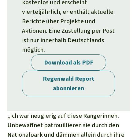
Stiftung
kostenlos und erscheint
Spenden für eine Region
Ältere Ausgaben
Aluminium
vierteljährlich, er enthält aktuelle
Italiano
Südostasien
Waldschutz
Freianzeigen
Kontakt
Berichte über Projekte und
Gold
Aktionen. Eine Zustellung per Post
Português
Afrika
Schutz von Indigenen
Transparenz
ist nur innerhalb Deutschlands
Fleisch und Soja
Indonesia
Lateinamerika
möglich.
Landraub
Download als PDF
Wilderei
Regenwald Report
abonnieren
Staudämme
Straßen
„Ich war neugierig auf diese Rangerinnen.
Unbewaffnet patrouillieren sie durch den
Zement und Beton
Nationalpark und dämmen allein durch ihre