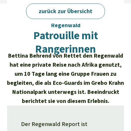
Regenwald-Urkunden
Aktuelles
Erfolge
zurück zur Übersicht
Erfolge
Unsere Themen
Fragen & Antworten
Regenwald Report 02/2022 · Rettet den
Regenwald
Shop
Der Regenwald
Alle News
Regenwald Report
Patrouille mit
Testament
Aktuelle Ausgabe
Klima
Über
uns
Kids
Rangerinnen
Spendenkonto
Rettet den
Bettina Behrend von Rettet den Regenwald
Über uns
01/2026
Biodiversität
Newsletter­anmeldung
Regenwald e. V.
hat eine private Reise nach Afrika genutzt,
Suche
Der Verein
DE11
4306
0967
2025
0541
00
Medien
um 10 Tage lang eine Gruppe Frauen zu
04/2025
Schutzgebiete
GENODEM1GLS
begleiten, die als Eco-Guards im Grebo Krahn
Presse
Deutsch
40 Jahre Vereins­geschichte
GLS Bank
03/2025
Nationalpark unterwegs ist. Beeindruckt
Palmöl
English
IBAN kopieren
Presse-Echo
Häufige Fragen
berichtet sie von diesem Erlebnis.
02/2025
Biokraftstoff
Español
Widget einbinden
Jahresberichte
Spenden für ein Thema
01/2025
Der Regenwald Report ist
Tropenholz
Français
Tierschutz
Banner einbinden