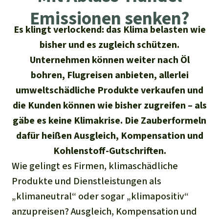
Regenwald-Urkunden
Aktuelles
Erfolge
Emissionen senken?
Erfolge
Unsere Themen
Fragen & Antworten
Es klingt verlockend: das Klima belasten wie
Shop
bisher und es zugleich schützen.
Der Regenwald
Alle News
Regenwald Report
Testament
Unternehmen können weiter nach Öl
Aktuelle Ausgabe
Klima
Über
uns
bohren, Flugreisen anbieten, allerlei
Kids
umweltschädliche Produkte verkaufen und
Spendenkonto
Rettet den
Über uns
01/2026
Biodiversität
Newsletter­anmeldung
Regenwald e. V.
die Kunden können wie bisher zugreifen – als
Suche
Der Verein
DE11
4306
0967
2025
0541
00
Medien
gäbe es keine Klimakrise. Die Zauberformeln
04/2025
Schutzgebiete
GENODEM1GLS
dafür heißen Ausgleich, Kompensation und
Presse
Deutsch
40 Jahre Vereins­geschichte
GLS Bank
Kohlenstoff-Gutschriften.
03/2025
Palmöl
English
IBAN kopieren
Presse-Echo
Wie gelingt es Firmen, klimaschädliche
Häufige Fragen
02/2025
Biokraftstoff
Produkte und Dienstleistungen als
Español
Widget einbinden
Jahresberichte
„klimaneutral“ oder sogar „klimapositiv“
Spenden für ein Thema
01/2025
Tropenholz
anzupreisen? Ausgleich, Kompensation und
Français
Tierschutz
Banner einbinden