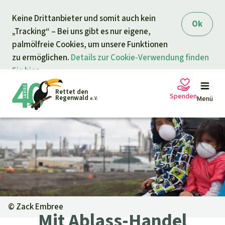
Direkt zum Inhalt
Keine Drittanbieter und somit auch kein
springen
Ok
„Tracking“ – Bei uns gibt es nur eigene,
palmölfreie Cookies, um unsere Funktionen
zu ermöglichen.
Details zur Cookie-Verwendung finden
Sie hier.
Rettet den
Spenden
Regenwald
Menü
e. V.
Petitionen
Ihre Spende hilft
Allgemeine Spende
Projekte
Dringender Spendenaufruf
Info
rmieren
©
Zack Embree
Mit Ablass-Handel