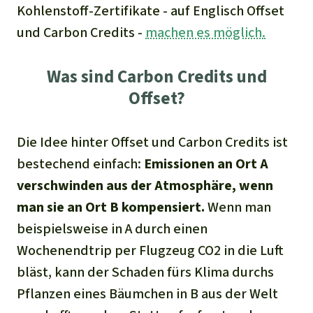
Stiftung
Spenden für eine Region
Kohlenstoff-Zertifikate - auf Englisch Offset
Ältere Ausgaben
Aluminium
Italiano
und Carbon Credits -
machen es möglich.
Südostasien
Waldschutz
Freianzeigen
Kontakt
Gold
Português
Afrika
Was sind Carbon Credits und
Schutz von Indigenen
Transparenz
Offset?
Fleisch und Soja
Indonesia
Lateinamerika
Landraub
Die Idee hinter Offset und Carbon Credits ist
bestechend einfach:
Emissionen an Ort A
Wilderei
verschwinden aus der Atmosphäre, wenn
man sie an Ort B kompensiert.
Wenn man
Staudämme
beispielsweise in A durch einen
Wochenendtrip per Flugzeug CO2 in die Luft
Straßen
bläst, kann der Schaden fürs Klima durchs
Zement und Beton
Pflanzen eines Bäumchen in B aus der Welt