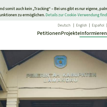
Direkt zum Inhalt springen
nd somit auch kein „Tracking“ – Bei uns gibt es nur eigene, pal
Funktionen zu ermöglichen.
Details zur Cookie-Verwendung find
Deutsch
English
Español
Petitionen
Projekte
Info
rmieren
 Report
ür ein Thema
Aktuelles
Spenden für eine Region
sgabe
Erfolge
Südostasien
Alle News
Afrika
inden
Indigenen
Kids
Lateinamerika
inden
Newsletter­anmeldung