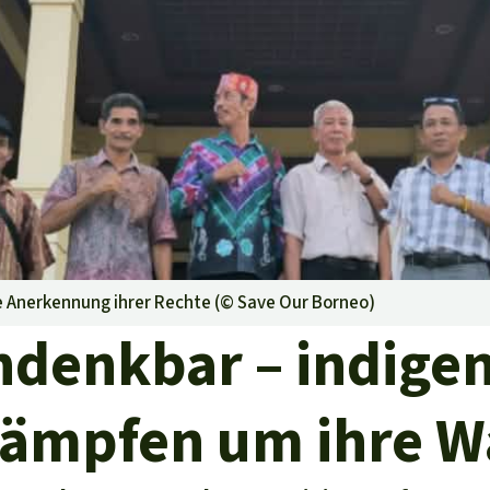
aben
e Anerkennung ihrer Rechte (©
Save Our Borneo
)
denkbar – indige
kämpfen um ihre W