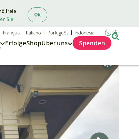
mölfreie
Ok
en Sie
Français
Italiano
Português
Indonesia
Erfolge
Shop
Über
uns
Spenden