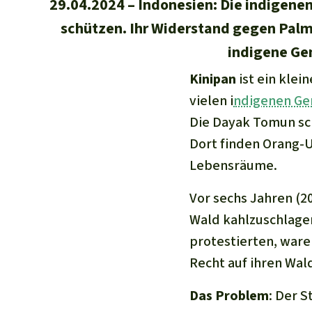
29.04.2024
Indonesien: Die indigene
schützen. Ihr Widerstand gegen Palm
indigene Gem
Kinipan
ist ein klei
vielen i
ndigenen Ge
Die Dayak Tomun sch
Dort finden Orang-U
Lebensräume.
Vor sechs Jahren (2
Wald kahlzuschlagen
protestierten, waren
Recht auf ihren Wal
Das Problem
: Der 