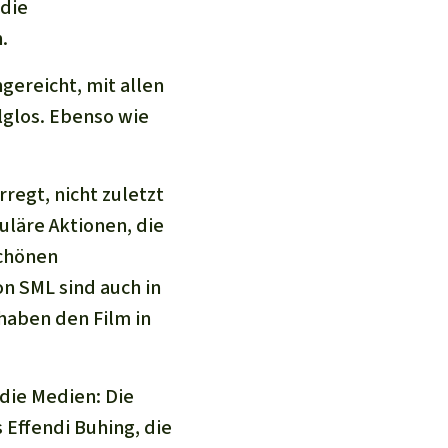
die
.
ereicht, mit allen
glos. Ebenso wie
regt, nicht zuletzt
uläre Aktionen, die
schönen
n SML sind auch in
haben den Film in
die Medien: Die
Effendi Buhing, die