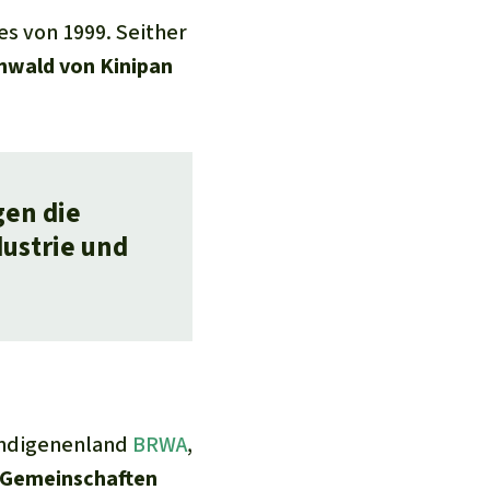
s von 1999. Seither
wald von Kinipan
gen die
ustrie und
 Indigenenland
BRWA
,
 Gemeinschaften