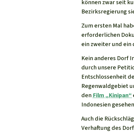
können zwar seit k
Bezirksregierung si
Zum ersten Mal habe
erforderlichen Dok
ein zweiter und ein 
Kein anderes Dorf I
durch unsere Petit
Entschlossenheit d
Regenwaldgebiet un
den
Film „Kinipan“
Indonesien gesehen
Auch die Rückschläg
Verhaftung des Dorf