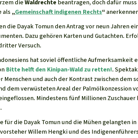
urzem die
Waldrechte
beantragen, doch dafür muss 
e als
„
Gemeinschaft indigenen Rechts
“
anerkennen
n die Dayak Tomun den Antrag vor neun Jahren eing
umenten. Dazu gehören Karten und Gutachten. Erfol
dritter Versuch.
ndonesiens hat soviel öffentliche Aufmerksamkeit er
ion
Bitte helft den Kinipan-Wald zu retten!
. Spektak
er Menschen und auch der Kontrast zwischen dem 
d dem verwüsteten Areal der Palmölkonzession vo
eingeflossen. Mindestens fünf Millionen Zuschauer 
.
e für die Dayak Tomun und die Mühen gelangten in 
vorsteher Willem Hengki und des Indigenenführers 