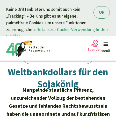
Direkt zum Inhalt
Keine Drittanbieter und somit auch kein
springen
Ok
„Tracking“ – Bei uns gibt es nur eigene,
palmölfreie Cookies, um unsere Funktionen
zu ermöglichen.
Details zur Cookie-Verwendung finden
Sie hier.
Rettet den
Spenden
Regenwald
Menü
e. V.
zurück zur Übersicht
Regenwald Report 02/2005
Weltbankdollars für den
Petitionen
Ihre Spende hilft
Sojakönig
Allgemeine Spende
Projekte
Mangelnde staatliche Präsenz,
unzureichender Vollzug der bestehenden
Dringender Spendenaufruf
Gesetze und fehlendes Rechtsbewusstsein
Info
rmieren
haben die ungeordnete und auf kurzfristigen