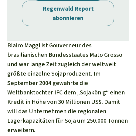
Stiftung
Spenden für eine Region
Ältere Ausgaben
Regenwald Report
Aluminium
Italiano
Südostasien
Waldschutz
Freianzeigen
abonnieren
Kontakt
Gold
Português
Afrika
Schutz von Indigenen
Transparenz
Fleisch und Soja
Blairo Maggi ist Gouverneur des
Indonesia
Lateinamerika
brasilianischen Bundesstaates Mato Grosso
Landraub
und war lange Zeit zugleich der weltweit
größte einzelne Sojaproduzent. Im
Wilderei
September 2004 gewährte die
Weltbanktochter IFC dem „Sojakönig“ einen
Staudämme
Kredit in Höhe von 30 Millionen US$. Damit
Straßen
will das Unternehmen die regionalen
Lagerkapazitäten für Soja um 250.000 Tonnen
Zement und Beton
erweitern.