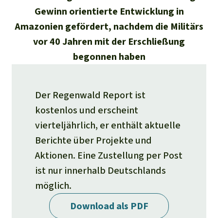
Regenwald-Urkunden
Aktuelles
Gewinn orientierte Entwicklung in
Erfolge
Erfolge
Amazonien gefördert, nachdem die Militärs
Unsere Themen
Fragen & Antworten
vor 40 Jahren mit der Erschließung
Shop
Der Regenwald
Alle News
Regenwald Report
Testament
begonnen haben
Aktuelle Ausgabe
Klima
Über
uns
Kids
Spendenkonto
Rettet den
Der Regenwald Report ist
Über uns
01/2026
Biodiversität
Newsletter­anmeldung
Regenwald e. V.
kostenlos und erscheint
Suche
Der Verein
DE11
4306
0967
2025
0541
00
Medien
04/2025
vierteljährlich, er enthält aktuelle
Schutzgebiete
GENODEM1GLS
Presse
Deutsch
Berichte über Projekte und
40 Jahre Vereins­geschichte
GLS Bank
03/2025
Palmöl
Aktionen. Eine Zustellung per Post
English
IBAN kopieren
Presse-Echo
Häufige Fragen
ist nur innerhalb Deutschlands
02/2025
Biokraftstoff
möglich.
Español
Widget einbinden
Jahresberichte
Spenden für ein Thema
01/2025
Download als PDF
Tropenholz
Français
Tierschutz
Banner einbinden