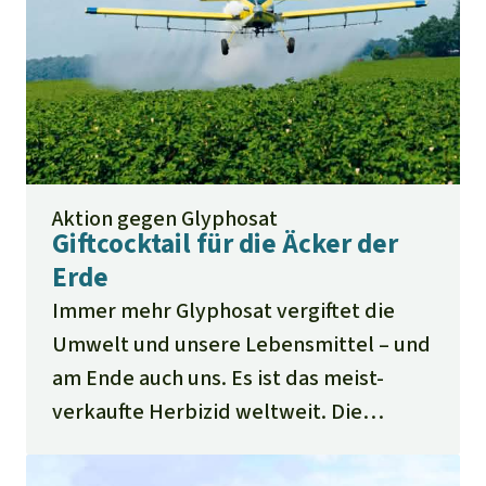
kürzester Zeit erzielen. Bitte beteiligen
Sie sich an unserer Petition.
Aktion gegen Glyphosat
Giftcocktail für die Äcker der
Erde
Immer mehr Glyphosat vergiftet die
Umwelt und unsere Lebensmittel – und
am Ende auch uns. Es ist das meist­
verkaufte Herbizid weltweit. Die
Weltgesundheitsorganisation stuft es
als wahrscheinlich krebserregend ein.