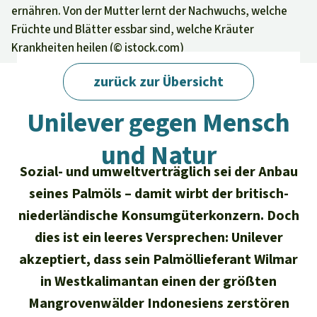
Regenwald-Urkunden
Aktuelles
ernähren. Von der Mutter lernt der Nachwuchs, welche
Erfolge
Früchte und Blätter essbar sind, welche Kräuter
Erfolge
Unsere Themen
Fragen & Antworten
Krankheiten heilen (©
istock.com
)
Shop
Der Regenwald
Alle News
Regenwald Report
Testament
zurück zur Übersicht
Regenwald Report 03/2017 · Indonesien
Aktuelle Ausgabe
Klima
Über
uns
Kids
Unilever gegen Mensch
Spendenkonto
Rettet den
Über uns
01/2026
Biodiversität
und Natur
Newsletter­anmeldung
Regenwald e. V.
Suche
Der Verein
DE11
4306
0967
2025
0541
00
Sozial- und umweltverträglich sei der Anbau
Medien
04/2025
Schutzgebiete
GENODEM1GLS
seines Palmöls – damit wirbt der britisch-
Presse
Deutsch
40 Jahre Vereins­geschichte
GLS Bank
niederländische Konsumgüterkonzern. Doch
03/2025
Palmöl
English
IBAN kopieren
dies ist ein leeres Versprechen: Unilever
Presse-Echo
Häufige Fragen
02/2025
akzeptiert, dass sein Palmöllieferant Wilmar
Biokraftstoff
Español
Widget einbinden
in Westkalimantan einen der größten
Jahresberichte
Spenden für ein Thema
01/2025
Tropenholz
Mangrovenwälder Indonesiens zerstören
Français
Tierschutz
Banner einbinden