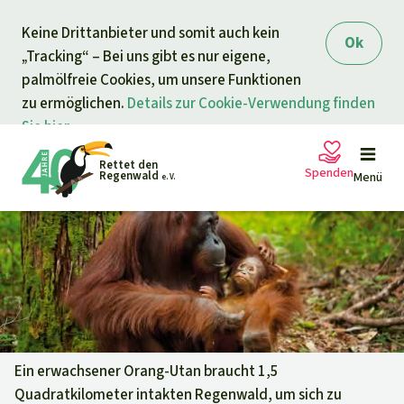
Direkt zum Inhalt
Keine Drittanbieter und somit auch kein
springen
Ok
„Tracking“ – Bei uns gibt es nur eigene,
palmölfreie Cookies, um unsere Funktionen
zu ermöglichen.
Details zur Cookie-Verwendung finden
Sie hier.
Rettet den
Spenden
Regenwald
Menü
e. V.
Petitionen
Ihre Spende hilft
Allgemeine Spende
Projekte
Dringender Spendenaufruf
Info
rmieren
Ein erwachsener Orang-Utan braucht 1,5
Quadratkilometer intakten Regenwald, um sich zu