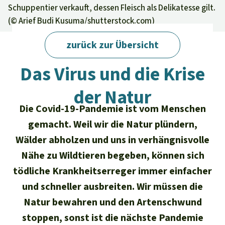
Regenwald-Urkunden
Aktuelles
Schuppentier verkauft, dessen Fleisch als Delikatesse gilt.
Erfolge
(©
Arief Budi Kusuma/shutterstock.com
)
Erfolge
Unsere Themen
Fragen & Antworten
Shop
zurück zur Übersicht
Der Regenwald
Alle News
Regenwald Report
Regenwald Report 02/2020 · Epidemie
Testament
Das Virus und die Krise
Aktuelle Ausgabe
Klima
Über
uns
Kids
der Natur
Spendenkonto
Rettet den
Über uns
01/2026
Biodiversität
Newsletter­anmeldung
Regenwald e. V.
Die Covid-19-Pandemie ist vom Menschen
Suche
Der Verein
DE11
4306
0967
2025
0541
00
Medien
gemacht. Weil wir die Natur plündern,
04/2025
Schutzgebiete
GENODEM1GLS
Wälder abholzen und uns in verhängnisvolle
Presse
Deutsch
40 Jahre Vereins­geschichte
GLS Bank
Nähe zu Wildtieren begeben, können sich
03/2025
Palmöl
English
IBAN kopieren
Presse-Echo
tödliche Krankheitserreger immer einfacher
Häufige Fragen
02/2025
Biokraftstoff
und schneller ausbreiten. Wir müssen die
Español
Widget einbinden
Jahresberichte
Natur bewahren und den Artenschwund
Spenden für ein Thema
01/2025
Tropenholz
stoppen, sonst ist die nächste Pandemie
Français
Tierschutz
Banner einbinden