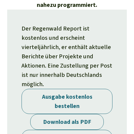
Stiftung
Spenden für eine Region
nahezu programmiert.
Ältere Ausgaben
Aluminium
Italiano
Südostasien
Waldschutz
Freianzeigen
Kontakt
Gold
Der Regenwald Report ist
Português
Afrika
Schutz von Indigenen
Transparenz
kostenlos und erscheint
Fleisch und Soja
Indonesia
vierteljährlich, er enthält aktuelle
Lateinamerika
Berichte über Projekte und
Landraub
Aktionen. Eine Zustellung per Post
ist nur innerhalb Deutschlands
Wilderei
möglich.
Staudämme
Ausgabe kostenlos
bestellen
Straßen
Download als PDF
Zement und Beton