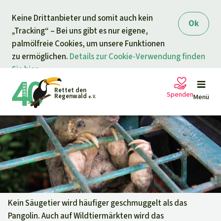
Direkt zum Inhalt
Keine Drittanbieter und somit auch kein
springen
Ok
„Tracking“ – Bei uns gibt es nur eigene,
palmölfreie Cookies, um unsere Funktionen
zu ermöglichen.
Details zur Cookie-Verwendung finden
Sie hier.
Rettet den
Spenden
Regenwald
Menü
e. V.
Petitionen
Ihre Spende hilft
Allgemeine Spende
Projekte
Dringender Spendenaufruf
Info
rmieren
Kein Säugetier wird häufiger geschmuggelt als das
Pangolin. Auch auf Wildtiermärkten wird das