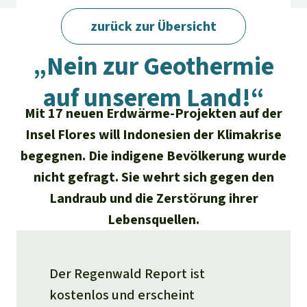
Regenwald-Urkunden
Aktuelles
Erfolge
zurück zur Übersicht
Erfolge
Unsere Themen
Fragen & Antworten
Regenwald Report 02/2025
„Nein zur Geothermie
Shop
Der Regenwald
Alle News
Regenwald Report
Testament
auf unserem Land!“
Aktuelle Ausgabe
Klima
Über
uns
Kids
Mit 17 neuen Erdwärme-Projekten auf der
Spendenkonto
Rettet den
Über uns
Insel Flores will Indonesien der Klimakrise
01/2026
Biodiversität
Newsletter­anmeldung
Regenwald e. V.
begegnen. Die indigene Bevölkerung wurde
Suche
Der Verein
DE11
4306
0967
2025
0541
00
Medien
04/2025
nicht gefragt. Sie wehrt sich gegen den
Schutzgebiete
GENODEM1GLS
Presse
Deutsch
40 Jahre Vereins­geschichte
Landraub und die Zerstörung ihrer
GLS Bank
03/2025
Palmöl
Lebensquellen.
English
IBAN kopieren
Presse-Echo
Häufige Fragen
02/2025
Biokraftstoff
Español
Widget einbinden
Jahresberichte
Der Regenwald Report ist
Spenden für ein Thema
01/2025
Tropenholz
kostenlos und erscheint
Français
Tierschutz
Banner einbinden