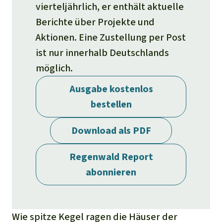
Stiftung
Spenden für eine Region
vierteljährlich, er enthält aktuelle
Ältere Ausgaben
Aluminium
Berichte über Projekte und
Italiano
Südostasien
Waldschutz
Freianzeigen
Kontakt
Aktionen. Eine Zustellung per Post
Gold
Português
Afrika
ist nur innerhalb Deutschlands
Schutz von Indigenen
Transparenz
möglich.
Fleisch und Soja
Indonesia
Lateinamerika
Ausgabe kostenlos
Landraub
bestellen
Wilderei
Download als PDF
Staudämme
Regenwald Report
abonnieren
Straßen
Zement und Beton
Wie spitze Kegel ragen die Häuser der