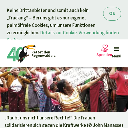
Direkt zum Inhalt
Keine Drittanbieter und somit auch kein
springen
Ok
„Tracking“ – Bei uns gibt es nur eigene,
palmölfreie Cookies, um unsere Funktionen
zu ermöglichen.
Details zur Cookie-Verwendung finden
Sie hier.
Rettet den
Spenden
Regenwald
Menü
e. V.
Petitionen
Ihre Spende hilft
Allgemeine Spende
Projekte
Dringender Spendenaufruf
Info
rmieren
„Raubt uns nicht unsere Rechte!“ Die Frauen
solidarisieren sich gegen die Kraftwerke (©
John Manasse
)