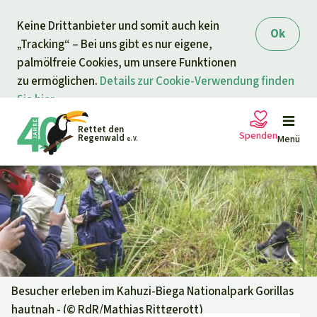
Direkt zum Inhalt
Keine Drittanbieter und somit auch kein
springen
Ok
„Tracking“ – Bei uns gibt es nur eigene,
palmölfreie Cookies, um unsere Funktionen
zu ermöglichen.
Details zur Cookie-Verwendung finden
Sie hier.
Rettet den
Spenden
Regenwald
Menü
e. V.
Petitionen
Ihre Spende hilft
Allgemeine Spende
Projekte
Dringender Spendenaufruf
Info
rmieren
Besucher erleben im Kahuzi-Biega Nationalpark Gorillas
hautnah - (©
RdR/Mathias Rittgerott
)