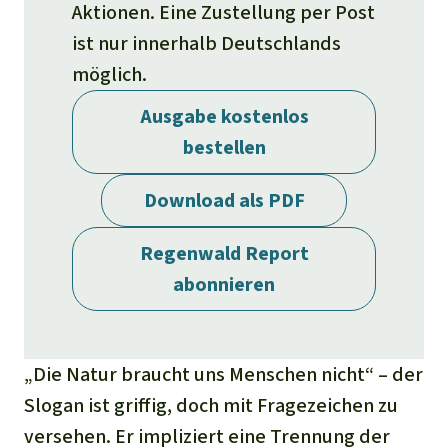
Stiftung
Spenden für eine Region
Aktionen. Eine Zustellung per Post
Ältere Ausgaben
Aluminium
ist nur innerhalb Deutschlands
Italiano
Südostasien
Waldschutz
Freianzeigen
Kontakt
möglich.
Gold
Português
Afrika
Schutz von Indigenen
Transparenz
Ausgabe kostenlos
Fleisch und Soja
bestellen
Indonesia
Lateinamerika
Landraub
Download als PDF
Wilderei
Regenwald Report
abonnieren
Staudämme
Straßen
„Die Natur braucht uns Menschen nicht“ – der
Slogan ist griffig, doch mit Fragezeichen zu
Zement und Beton
versehen. Er impliziert eine Trennung der