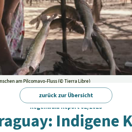
aben
Menschen am Pilcomayo-Fluss (©
Tierra Libre
)
zurück zur Übersicht
Regenwald Report 02/2025
raguay: Indigene 