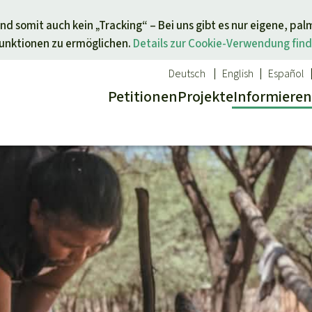
Direkt zum Inhalt springen
nd somit auch kein „Tracking“ – Bei uns gibt es nur eigene, pal
Funktionen zu ermöglichen.
Details zur Cookie-Verwendung find
Deutsch
English
Español
Petitionen
Projekte
Info
rmieren
 Report
ür ein Thema
Aktuelles
Spenden für eine Region
sgabe
Erfolge
Südostasien
Alle News
Afrika
inden
Indigenen
Kids
Lateinamerika
inden
Newsletter­anmeldung