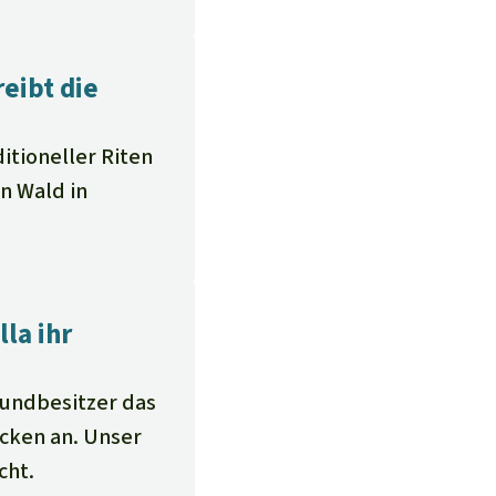
eibt die
ditioneller Riten
n Wald in
la ihr
rundbesitzer das
cken an. Unser
cht.