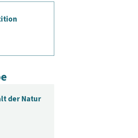
ition
be
lt der Natur