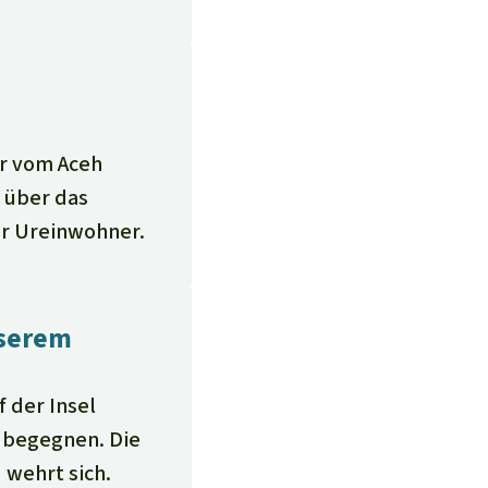
or vom Aceh
 über das
er Ureinwohner.
nserem
 der Insel
e begegnen. Die
 wehrt sich.