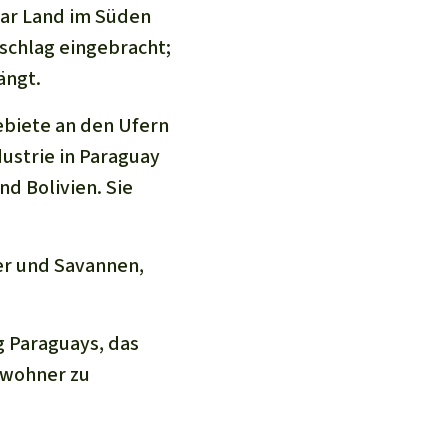
tar Land im Süden
schlag eingebracht;
ängt.
ebiete an den Ufern
dustrie in Paraguay
d Bolivien. Sie
der und Savannen,
g Paraguays, das
nwohner zu