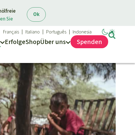
mölfreie
Ok
en Sie
Français
Italiano
Português
Indonesia
Erfolge
Shop
Über
uns
Spenden