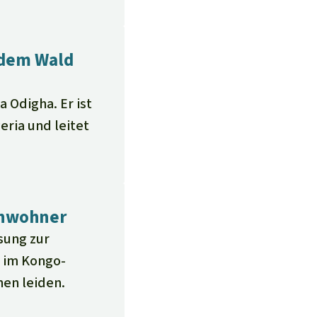
 dem Wald
 Odigha. Er ist
eria und leitet
inwohner
sung zur
 im Kongo-
nen leiden.