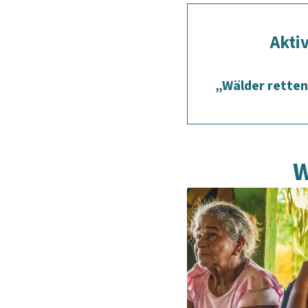
Akti
„Wälder retten
W