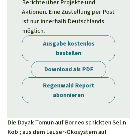
Stiftung
Berichte über Projekte und
Spenden für eine Region
Ältere Ausgaben
Aluminium
Aktionen. Eine Zustellung per Post
Italiano
Südostasien
Waldschutz
Freianzeigen
Kontakt
ist nur innerhalb Deutschlands
Gold
möglich.
Português
Afrika
Schutz von Indigenen
Transparenz
Fleisch und Soja
Ausgabe kostenlos
Indonesia
Lateinamerika
bestellen
Landraub
Download als PDF
Wilderei
Regenwald Report
Staudämme
abonnieren
Straßen
Die Dayak Tomun auf Borneo schickten Selin
Zement und Beton
Kobi; aus dem Leuser-Ökosystem auf