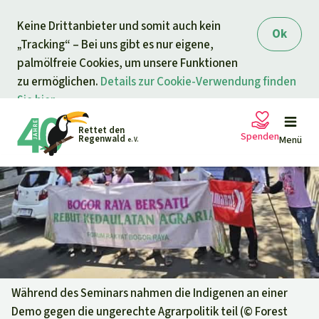
Direkt zum Inhalt
Keine Drittanbieter und somit auch kein
springen
Ok
„Tracking“ – Bei uns gibt es nur eigene,
palmölfreie Cookies, um unsere Funktionen
zu ermöglichen.
Details zur Cookie-Verwendung finden
Sie hier.
Rettet den
Spenden
Regenwald
Menü
e. V.
Petitionen
Ihre Spende hilft
Allgemeine Spende
Projekte
Dringender Spendenaufruf
Info
rmieren
Während des Seminars nahmen die Indigenen an einer
Demo gegen die ungerechte Agrarpolitik teil (©
Forest