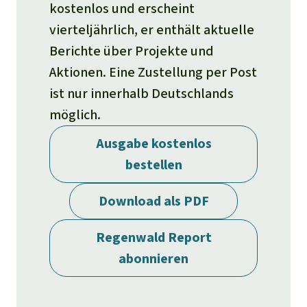
Stiftung
Spenden für eine Region
kostenlos und erscheint
Ältere Ausgaben
Aluminium
vierteljährlich, er enthält aktuelle
Italiano
Südostasien
Waldschutz
Freianzeigen
Kontakt
Berichte über Projekte und
Gold
Português
Afrika
Aktionen. Eine Zustellung per Post
Schutz von Indigenen
Transparenz
ist nur innerhalb Deutschlands
Fleisch und Soja
Indonesia
Lateinamerika
möglich.
Landraub
Ausgabe kostenlos
bestellen
Wilderei
Download als PDF
Staudämme
Regenwald Report
Straßen
abonnieren
Zement und Beton