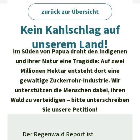
Regenwald-Urkunden
Aktuelles
Erfolge
zurück zur Übersicht
Erfolge
Unsere Themen
Fragen & Antworten
Regenwald Report 01/2025
Kein Kahlschlag auf
Shop
Der Regenwald
Alle News
Regenwald Report
Testament
unserem Land!
Aktuelle Ausgabe
Klima
Über
uns
Kids
Im Süden von Papua droht den Indigenen
Spendenkonto
Rettet den
und ihrer Natur eine Tragödie: Auf zwei
Über uns
01/2026
Biodiversität
Newsletter­anmeldung
Regenwald e. V.
Millionen Hektar entsteht dort eine
Suche
Der Verein
DE11
4306
0967
2025
0541
00
Medien
04/2025
gewaltige Zuckerrohr-Industrie. Wir
Schutzgebiete
GENODEM1GLS
Presse
Deutsch
unterstützen die Menschen dabei, ihren
40 Jahre Vereins­geschichte
GLS Bank
03/2025
Palmöl
Wald zu verteidigen – bitte unterschreiben
English
IBAN kopieren
Presse-Echo
Häufige Fragen
Sie unsere Petition!
02/2025
Biokraftstoff
Español
Widget einbinden
Jahresberichte
Spenden für ein Thema
01/2025
Tropenholz
Der Regenwald Report ist
Français
Tierschutz
Banner einbinden