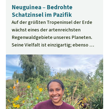
Neuguinea – Bedrohte
Schatzinsel im Pazifik
Auf der größten Tropeninsel der Erde
wächst eines der artenreichsten
Regenwaldgebiete unseres Planeten.
Seine Vielfalt ist einzigartig; ebenso wie
die Kultur der tausend indigenen
Papua-Völker. Doch die Natur in der
westlichen Hälfte, die zu Indonesien
gehört, wird seit 20 Jahren massiv
ausgebeutet – auf Kosten der Menschen
und ihrer Lebensquellen. Wir
unterstützen sie dabei, ihren Wald zu
verteidigen.