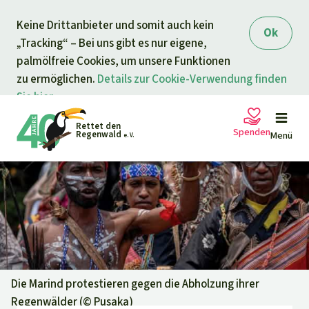
Direkt zum Inhalt
Keine Drittanbieter und somit auch kein
springen
Ok
„Tracking“ – Bei uns gibt es nur eigene,
palmölfreie Cookies, um unsere Funktionen
zu ermöglichen.
Details zur Cookie-Verwendung finden
Sie hier.
Rettet den
Spenden
Regenwald
Menü
e. V.
Petitionen
Ihre Spende hilft
Allgemeine Spende
Projekte
Dringender Spendenaufruf
Info
rmieren
Die Marind protestieren gegen die Abholzung ihrer
Regenwälder (©
Pusaka
)