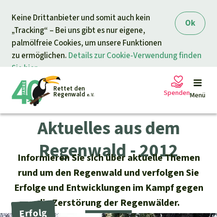
Direkt zum Inhalt
Keine Drittanbieter und somit auch kein
springen
Ok
„Tracking“ – Bei uns gibt es nur eigene,
palmölfreie Cookies, um unsere Funktionen
zu ermöglichen.
Details zur Cookie-Verwendung finden
Sie hier.
Rettet den
Spenden
Regenwald
Menü
e. V.
Aktuelles aus dem
Petitionen
Ihre Spende hilft
Regenwald - 2012
Informieren Sie sich über aktuelle Themen
Allgemeine Spende
Projekte
rund um den Regenwald und verfolgen Sie
Erfolge und Entwicklungen im Kampf gegen
Dringender Spendenaufruf
Info
rmieren
die Zerstörung der Regenwälder.