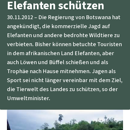
Stiftung
Elefanten schützen
Spenden für eine Region
Ältere Ausgaben
Aluminium
Italiano
Südostasien
Waldschutz
Freianzeigen
30.11.2012
Die Regierung von Botswana hat
Kontakt
Gold
angekündigt, die kommerzielle Jagd auf
Português
Afrika
Schutz von Indigenen
Transparenz
Elefanten und andere bedrohte Wildtiere zu
Fleisch und Soja
verbieten. Bisher können betuchte Touristen
Indonesia
Lateinamerika
in dem afrikanischen Land Elefanten, aber
Landraub
auch Löwen und Büffel schießen und als
Trophäe nach Hause mitnehmen. Jagen als
Wilderei
Sport sei nicht länger vereinbar mit dem Ziel,
Staudämme
die Tierwelt des Landes zu schützen, so der
Umweltminister.
Straßen
Zement und Beton